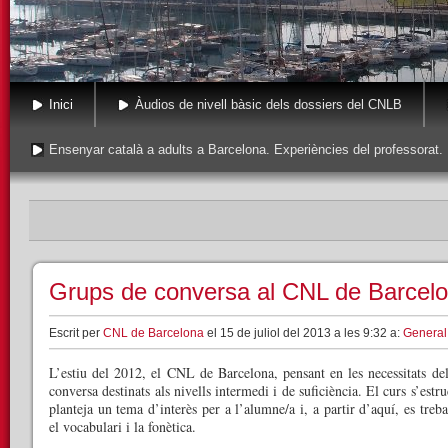
Inici
Àudios de nivell bàsic dels dossiers del CNLB
Ensenyar català a adults a Barcelona. Experiències del professorat.
Grups de conversa al CNL de Barcel
Escrit per
CNL de Barcelona
el 15 de juliol del 2013 a les 9:32 a:
General
L’estiu del 2012, el CNL de Barcelona, pensant en les necessitats de
conversa destinats als nivells intermedi i de suficiència. El curs s’est
planteja un tema d’interès per a l’alumne/a i, a partir d’aquí, es trebal
el vocabulari i la fonètica.