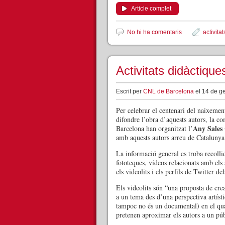
Article complet
No hi ha comentaris
activit
Activitats didàctiqu
Escrit per
CNL de Barcelona
el 14 de ge
Per celebrar el centenari del naixement
difondre l’obra d’aquests autors, la 
Any Sales 
Barcelona han organitzat l’
amb aquests autors arreu de Catalunya:
La informació general es troba recoll
fototeques, vídeos relacionats amb els 
els videolits i els perfils de Twitter de
Els videolits són “una proposta de crea
a un tema des d’una perspectiva artísti
tampoc no és un documental) en el qua
pretenen aproximar els autors a un públ