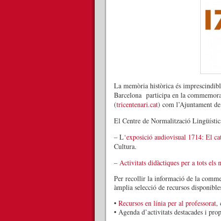
La memòria històrica és imprescindible
Barcelona participa en la commemorac
(
tricentenari.cat
) com l’Ajuntament de
El Centre de Normalització Lingüístic
– L
‘exposició audiovisual 1714: El cat
Cultura.
–
Activitats didàctiques per a tots els n
Per recollir la informació de la comm
àmplia selecció de recursos disponibles
•
Recursos en línia per al professorat
,
• Agenda d’activitats destacades i prop