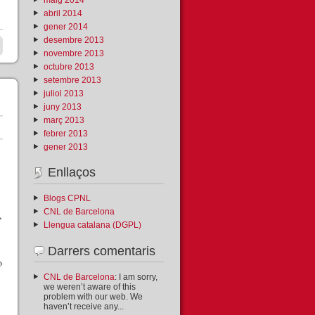
abril 2014
gener 2014
desembre 2013
novembre 2013
octubre 2013
setembre 2013
juliol 2013
juny 2013
març 2013
febrer 2013
gener 2013
Enllaços
Blogs CPNL
CNL de Barcelona
,
Llengua catalana (DGPL)
Darrers comentaris
o
CNL de Barcelona
: I am sorry,
we weren’t aware of this
problem with our web. We
haven’t receive any...