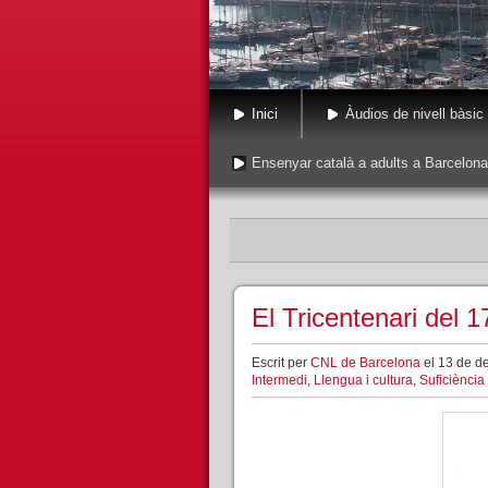
Inici
Àudios de nivell bàsic
Ensenyar català a adults a Barcelona
El Tricentenari del 
Escrit per
CNL de Barcelona
el 13 de d
Intermedi
,
Llengua i cultura
,
Suficiència