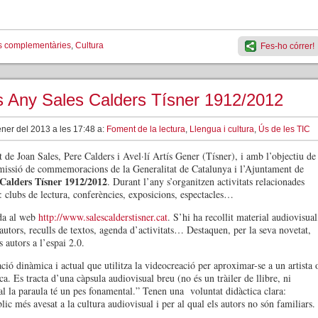
ats complementàries
,
Cultura
Fes-ho córrer!
es Any Sales Calders Tísner 1912/2012
ner del 2013 a les 17:48 a:
Foment de la lectura
,
Llengua i cultura
,
Ús de les TIC
 de Joan Sales, Pere Calders i Avel·lí Artís Gener (Tísner), i amb l’objectiu de
comissió de commemoracions de la Generalitat de Catalunya i l’Ajuntament de
Calders Tísner 1912/2012
. Durant l’any s’organitzen activitats relacionades
 clubs de lectura, conferències, exposicions, espectacles…
ida al web
http://www.salescalderstisner.cat
. S’hi ha recollit material audiovisual
autors, reculls de textos, agenda d’activitats… Destaquen, per la seva novetat,
ls autors a l’espai 2.0.
ció dinàmica i actual que utilitza la videocreació per aproximar-se a un artista 
ca. Es tracta d’una càpsula audiovisual breu (no és un tràiler de llibre, ni
l la paraula té un pes fonamental.” Tenen una voluntat didàctica clara:
ic més avesat a la cultura audiovisual i per al qual els autors no són familiars.