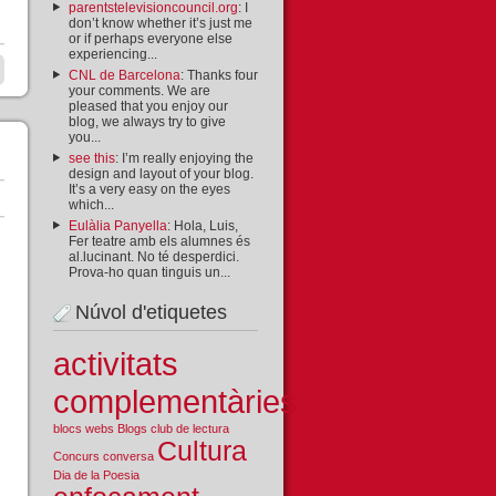
parentstelevisioncouncil.org
: I
don’t know whether it’s just me
or if perhaps everyone else
experiencing...
CNL de Barcelona
: Thanks four
your comments. We are
pleased that you enjoy our
blog, we always try to give
you...
see this
: I’m really enjoying the
design and layout of your blog.
It’s a very easy on the eyes
which...
Eulàlia Panyella
: Hola, Luis,
Fer teatre amb els alumnes és
al.lucinant. No té desperdici.
Prova-ho quan tinguis un...
Núvol d'etiquetes
activitats
complementàries
blocs webs
Blogs
club de lectura
Cultura
Concurs
conversa
Dia de la Poesia