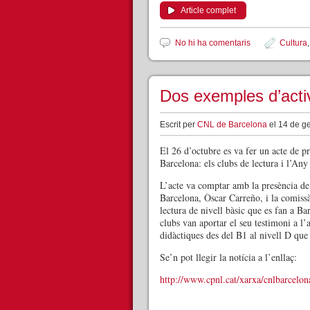
Article complet
No hi ha comentaris
Cultura
Dos exemples d’activ
Escrit per
CNL de Barcelona
el 14 de ge
El 26 d’octubre es va fer un acte de p
Barcelona: els clubs de lectura i l’Any
L’acte va comptar amb la presència de 
Barcelona, Òscar Carreño, i la comissà
lectura de nivell bàsic que es fan a B
clubs van aportar el seu testimoni a l
didàctiques des del B1 al nivell D que
Se’n pot llegir la notícia a l’enllaç:
http://www.cpnl.cat/xarxa/cnlbarcelo