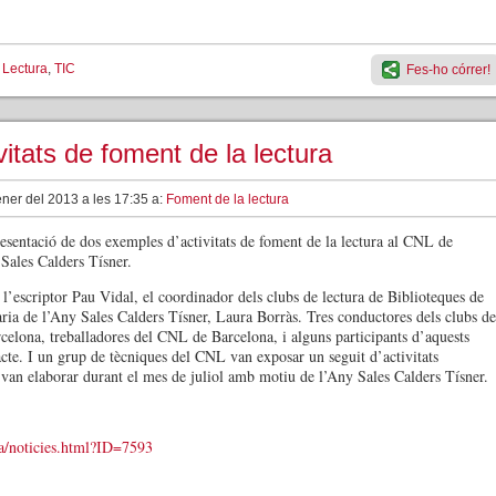
,
Lectura
,
TIC
Fes-ho córrer!
itats de foment de la lectura
ner del 2013 a les 17:35 a:
Foment de la lectura
resentació de dos exemples d’activitats de foment de la lectura al CNL de
 Sales Calders Tísner.
l’escriptor Pau Vidal, el coordinador dels clubs de lectura de Biblioteques de
ria de l’Any Sales Calders Tísner, Laura Borràs. Tres conductores dels clubs de
arcelona, treballadores del CNL de Barcelona, i alguns participants d’aquests
’acte. I un grup de tècniques del CNL van exposar un seguit d’activitats
 van elaborar durant el mes de juliol amb motiu de l’Any Sales Calders Tísner.
na/noticies.html?ID=7593