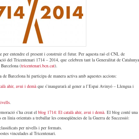
 per entendre el present i construir el futur. Per aquesta raó el CNL de
ió del Tricentenari 1714 – 2014, que
celebren tant la Generalitat de Cataluny
 Barcelona (
tricentenari.bcn.cat
).
a de Barcelona hi participa de manera activa amb aquestes accions:
alà ahir, avui i demà
que s’inaugurarà al gener a l’Espai Avinyó – Llengua i
ivells
.
emoració s’ha creat el
blog 1714: El català ahir, avui i demà.
El blog conté una
 en línia orientats a treballar les conseqüències de la Guerra de Successió:
 classificats per nivells i per formats.
ostes vinculades al Tricentenari.