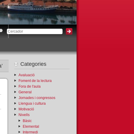
3
Categories
a’
Avaluació
Foment de la lectura
Fora de l'aula
General
Jornades i congressos
Llengua i cultura
Motivació
Nivells
Bàsic
Elemental
Intermedi