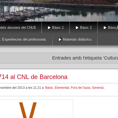
 dels dossiers del CNLB
Bàsic 1
Bàsic 2
Bàsic 
. Experiències del professorat.
Materials didàctics
Entrades amb l'etiqueta ‘Cultur
1714 al CNL de Barcelona
esembre del 2013 a les 11:21 a:
Bàsic
,
Elemental
,
Fora de l'aula
,
General
,