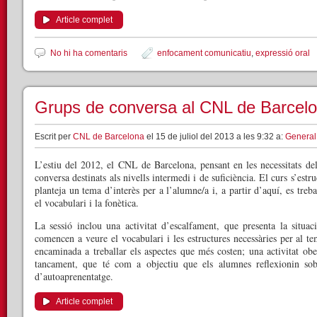
Article complet
No hi ha comentaris
enfocament comunicatiu
,
expressió oral
Grups de conversa al CNL de Barcel
Escrit per
CNL de Barcelona
el 15 de juliol del 2013 a les 9:32 a:
General
L’estiu del 2012, el CNL de Barcelona, pensant en les necessitats de
conversa destinats als nivells intermedi i de suficiència. El curs s’est
planteja un tema d’interès per a l’alumne/a i, a partir d’aquí, es trebal
el vocabulari i la fonètica.
La sessió inclou una activitat d’escalfament, que presenta la situa
comencen a veure el vocabulari i les estructures necessàries per al te
encaminada a treballar els aspectes que més costen; una activitat ober
tancament, que té com a objectiu que els alumnes reflexionin sob
d’autoaprenentatge.
Article complet