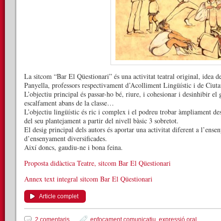
La sitcom “Bar El Qüestionari” és una activitat teatral original, idea d
Panyella, professors respectivament d’Acolliment Lingüístic i de Ciuta
L’objectiu principal és passar-ho bé, riure, i cohesionar i desinhibir e
escalfament abans de la classe…
L’objectiu lingüístic és ric i complex i el podreu trobar àmpliament de
del seu plantejament a partir del nivell bàsic 3 sobretot.
El desig principal dels autors és aportar una activitat diferent a l’en
d’ensenyament diversificades.
Així doncs, gaudiu-ne i bona feina.
Proposta didàctica Teatre, sitcom Bar El Qüestionari
Annex text integral sitcom Bar El Qüestionari
Article complet
2 comentaris
enfocament comunicatiu
,
expressió oral