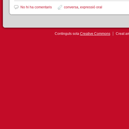
No hi ha comentaris
conversa
,
expressió oral
Continguts sota
Creative Commons
Creat 