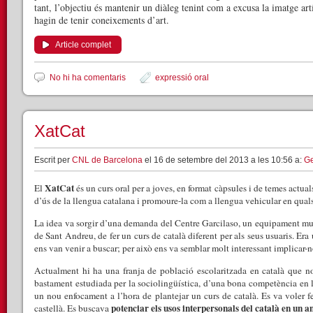
tant, l’objectiu és mantenir un diàleg tenint com a excusa la imatge artí
hagin de tenir coneixements d’art.
Article complet
No hi ha comentaris
expressió oral
XatCat
Escrit per
CNL de Barcelona
el 16 de setembre del 2013 a les 10:56 a:
Ge
XatCat
El
és un curs oral per a joves, en format càpsules i de temes actual
d’ús de la llengua catalana i promoure-la com a llengua vehicular en qual
La idea va sorgir d’una demanda del Centre Garcilaso, un equipament munic
de Sant Andreu, de fer un curs de català diferent per als seus usuaris. E
ens van venir a buscar; per això ens va semblar molt interessant implicar-n
Actualment hi ha una franja de població escolaritzada en català que no
bastament estudiada per la sociolingüística, d’una bona competència en la
un nou enfocament a l’hora de plantejar un curs de català. Es va voler fe
potenciar els usos interpersonals del català en un a
castellà. Es buscava