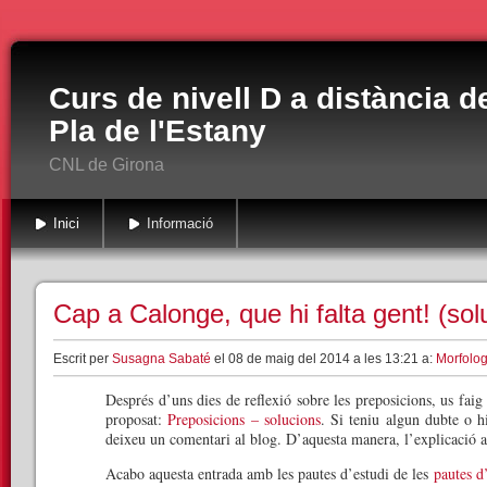
Curs de nivell D a distància d
Pla de l'Estany
CNL de Girona
Inici
Informació
Cap a Calonge, que hi falta gent! (sol
Escrit per
Susagna Sabaté
el 08 de maig del 2014 a les 13:21 a:
Morfolog
Després d’uns dies de reflexió sobre les preposicions, us faig 
proposat:
Preposicions – solucions
. Si teniu algun dubte o h
deixeu un comentari al blog. D’aquesta manera, l’explicació a
Acabo aquesta entrada amb les pautes d’estudi de les
pautes d