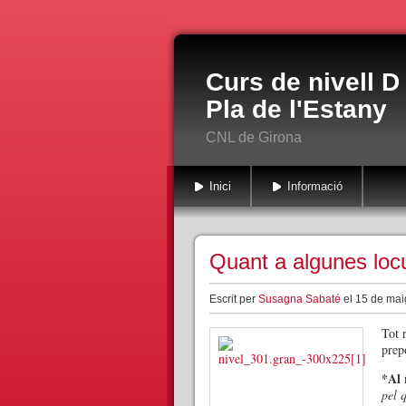
Curs de nivell D
Pla de l'Estany
CNL de Girona
Inici
Informació
Quant a algunes locu
Escrit per
Susagna Sabaté
el 15 de mai
Tot r
prep
*Al 
pel 