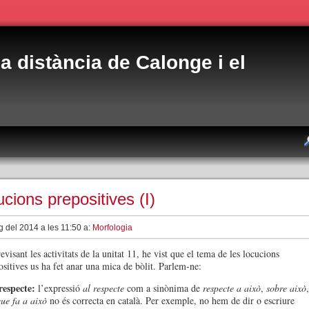
 a distància de Calonge i el
cions prepositives (I)
g del 2014 a les 11:50 a:
Morfologia
evisant les activitats de la unitat 11, he vist que el tema de les locucions
ositives us ha fet anar una mica de bòlit. Parlem-ne:
respecte:
l’expressió
al respecte
com a sinònima de
respecte a això
,
sobre això
,
que fa a això
no és correcta en català. Per exemple, no hem de dir o escriure