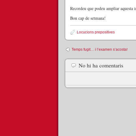
Recordeu que podeu ampliar aquesta in
Bon cap de setmana!
Locucions prepositives
Temps fugit… i l’examen s’acosta!
No hi ha comentaris