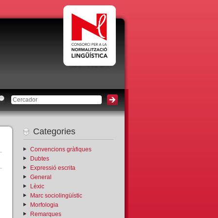
Categories
Convencions gràfiques
Dubtes
Expressió escrita
General
Lèxic
Marc sociolingüístic
Morfologia
Remarques