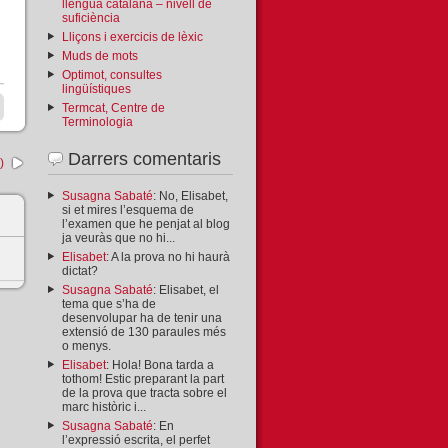
llengua catalana – nivell de
suficiència
Lliçons i exercicis de lèxic
Muds de mots
Optimot, consultes
lingüístiques
Termcat, Centre de
Terminologia
Darrers comentaris
)
Susagna Sabaté
: No, Elisabet,
si et mires l’esquema de
l’examen que he penjat al blog
ja veuràs que no hi...
Elisabet
: A la prova no hi haurà
dictat?
Susagna Sabaté
: Elisabet, el
tema que s’ha de
desenvolupar ha de tenir una
extensió de 130 paraules més
o menys.
Elisabet
: Hola! Bona tarda a
tothom! Estic preparant la part
de la prova que tracta sobre el
marc històric i...
Susagna Sabaté
: En
l’expressió escrita, el perfet