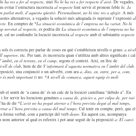
hi ha res a fer al respecte
, sinó
No hi ha res a fer respecte d’això
. De vegades,
m evitar l’estructura incorrecta
al respecte
fent servir el pronom feble
hi
.
Ja
m parlat molt, d’aquesta qüestió. Personalment, no hi tinc res a afegir
. A més
uestes alternatives, a vegades la solució més adequada és suprimir l’expressió
al
ecte
. En comptes de *
La situació econòmica de l’empresa no ha variat. No hi
ap novetat al respecte
, es podria dir
La situació econòmica de l’empresa no ha
t, cal no confondre la locució incorrecta
al respecte
amb el substantiu
respecte
 sols és correcta per parlar de coses en què s’estableixen nivells o graus:
a nivel
ll superior
, etc. Per tant, és incorrecta quan s’utilitza amb altres significats i cal
l’àmbit
,
en el terreny
,
en el camp
, segons el context. Així, en lloc de
vell de club
, hem de dir
S’informarà d’aquesta normativa en l’àmbit del club
.
preposició, una conjunció o un adverbi, com ara
a
,
dins, en, entre, per a, com,
 és molt important
(i no: *
A nivell de comarca, aquest equip és molt
b el sentit de ‘a causa de’ és un calc de la locució castellana “debido a”. En
ó i fer servir les locucions genuïnes
a causa de, gràcies a, per culpa de, per raó
’ha de dir *
L’avió no ha pogut aterrar a l’hora prevista degut al mal temps
,
rrar a l’hora prevista a causa del mal temps
. Cal tenir en compte, però, que el
m a forma verbal, com a participi del verb
deure
. En aquest cas, acompanya
nom anterior al qual es refereix i pot anar seguit de la preposició
a
:
El canvi