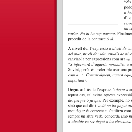
*
No 
pode
n’he
d’aq
resp
ha c
variat. No hi ha cap novetat
. Finalmen
precedit de la contracció
al
.
A nivell de:
l’expressió
a nivell de
tan
del mar
,
nivell de vida
,
estudis de nive
canviar-la per expressions com ara
en 
*
S’informarà d’aquesta normativa a ni
Sovint, però, és preferible usar una 
com a
…:
Comarcalment, aquest equip
important
).
Degut a
: l’ús de l’expressió
degut a
am
aquest cas, cal evitar aquesta expressi
de, perquè
o
ja que
. Per exemple, no s
sinó que cal dir
L’avió no ha pogut ate
mot
degut
és correcte si s’utilitza co
sempre un altre verb, concorda amb un 
d’alcalde va ser degut a les eleccions
.