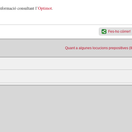
formació consultant l’
Optimot
.
Fes-ho córrer!
Quant a algunes locucions prepositives (II