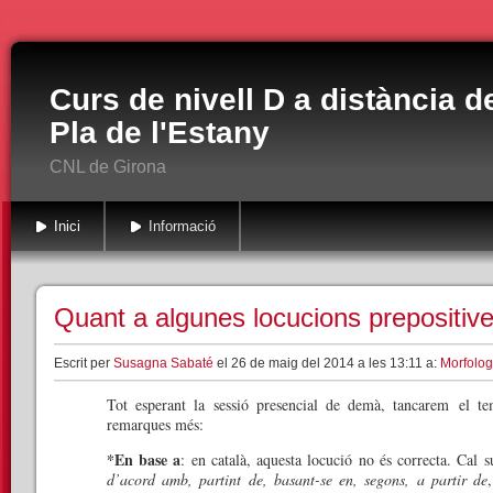
Curs de nivell D a distància d
Pla de l'Estany
CNL de Girona
Inici
Informació
Quant a algunes locucions prepositives
Escrit per
Susagna Sabaté
el 26 de maig del 2014 a les 13:11 a:
Morfolog
Tot esperant la sessió presencial de demà, tancarem el te
remarques més:
*En base a
: en català, aquesta locució no és correcta. Cal s
d’acord amb, partint de, basant-se en, segons, a partir de