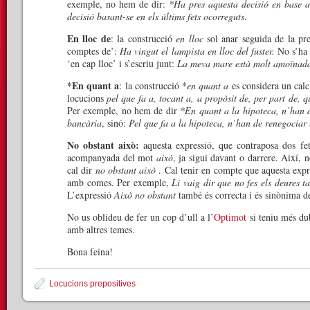
exemple, no hem de dir:
*Ha pres aquesta decisió en base al
decisió basant-se en els últims fets ocorreguts
.
En lloc de
: la construcció
en lloc
sol anar seguida de la pr
comptes de’:
Ha vingut el lampista en lloc del fuster.
No s’ha
‘en cap lloc’ i s’escriu junt:
La meva mare està molt amoïnada,
*En quant a
: la construcció *
en quant a
es considera un calc 
locucions
pel que fa a, tocant a, a propòsit de, per part de, q
Per exemple, no hem de dir
*En quant a la hipoteca, n’han d
bancària
, sinó:
Pel que fa a la hipoteca, n’han de renegociar 
No obstant això:
aquesta expressió, que contraposa dos fet
acompanyada del mot
això
, ja sigui davant o darrere. Així, 
cal dir
no obstant això
. Cal tenir en compte que aquesta expres
amb comes. Per exemple,
Li vaig dir que no fes els deures t
L’expressió
Això no obstant
també és correcta i és sinònima 
No us oblideu de fer un cop d’ull a l’
Optimot
si teniu més dub
amb altres temes.
Bona feina!
Locucions prepositives