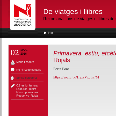
De viatges i llibres
Recomanacions de viatges o llibres de
Inici
02
MAIG
Primavera, estiu, etcèt
2016
Rojals
Maria Fradera
Berta Font
No hi ha comentaris
https://youtu.be/HyzzVxqbz7M
Sense categoria
C2
,
estiu
,
lectura
,
Lectures
,
llegim
,
llibres
,
primavera
,
Ressenya
,
Rojals