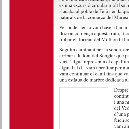
és una excursió circular molt ben in
s’acaba al poble de Teià i en la q
naturals de la comarca del Mares
Per poder fer-la vam haver d’anar c
lloc on comença aquesta ruta, i ca
trobar el Torrent del Molí on hi ha
Seguim caminant per la senda, env
arribar a la font del Senglar que 
surt l’aigua representa el cap d’un
aigua i així, vam aprofitar per mu
vam continuar el camí fins que va
una estàtua de marbre dedicada al
Després
continu
i una m
del Ved
d’una p
feien s
vam atu