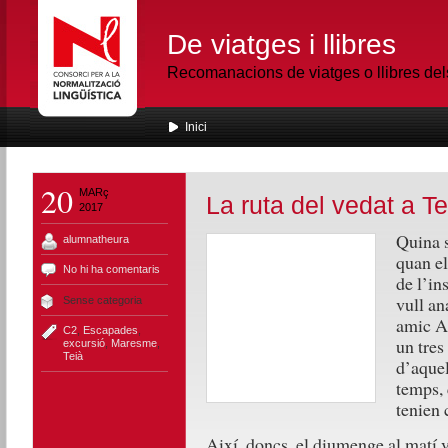
De viatges i llibres
Recomanacions de viatges o llibres de
Inici
20
MARç
La ruta del vedat a Te
2017
Quina 
alumnatheura
quan el
No hi ha comentaris
de l’in
vull an
Sense categoria
amic Ai
C2
,
Escapades
,
un tres
excursió
,
Maresme
,
Teià
d’aquel
temps, 
tenien 
Així, doncs, el diumenge al matí v