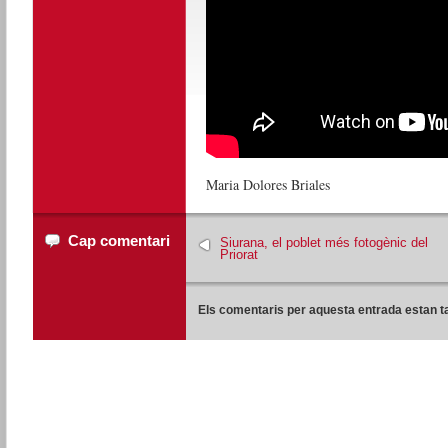
Maria Dolores Briales
Cap comentari
Siurana, el poblet més fotogènic del
Priorat
Els comentaris per aquesta entrada estan t