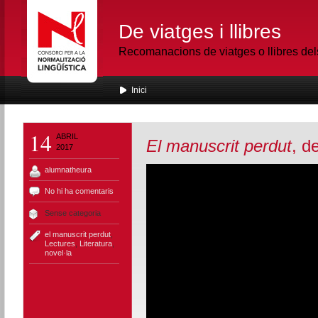
De viatges i llibres
Recomanacions de viatges o llibres de
Inici
14
ABRIL
El manuscrit perdut
, d
2017
alumnatheura
No hi ha comentaris
Sense categoria
el manuscrit perdut
,
Lectures
,
Literatura
,
novel·la