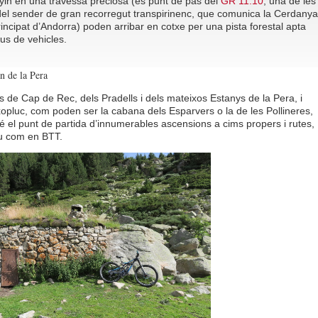
in en una travessa preciosa (és punt de pas del
GR 11.10
, una de les
del sender de gran recorregut transpirinenc, que comunica la Cerdanya
incipat d’Andorra) poden arribar en cotxe per una pista forestal apta
pus de vehicles.
n de la Pera
is de Cap de Rec, dels Pradells i dels mateixos Estanys de la Pera, i
ixopluc, com poden ser la cabana dels Esparvers o la de les Pollineres,
 el punt de partida d’innumerables ascensions a cims propers i rutes,
eu com en BTT.