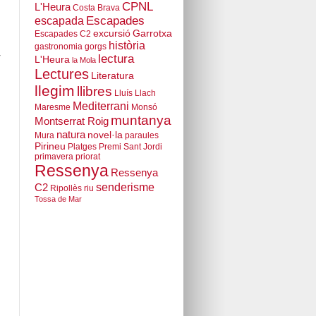
CPNL
L'Heura
Costa Brava
escapada
Escapades
excursió
Garrotxa
Escapades C2
història
gastronomia
gorgs
r
lectura
L'Heura
la Mola
Lectures
Literatura
llegim
llibres
Lluís Llach
Mediterrani
Maresme
Monsó
muntanya
Montserrat Roig
natura
novel·la
Mura
paraules
Pirineu
Platges
Premi Sant Jordi
primavera
priorat
Ressenya
Ressenya
senderisme
C2
Ripollès
riu
Tossa de Mar