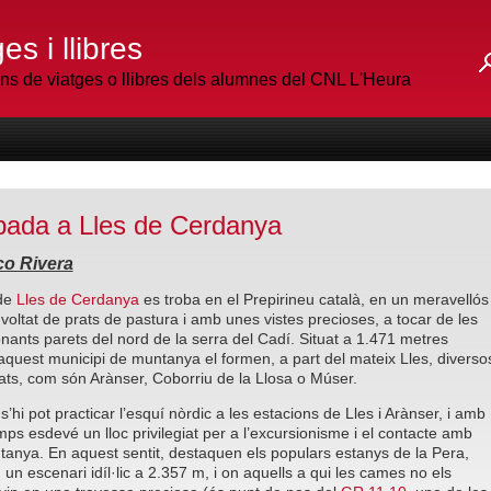
es i llibres
 de viatges o llibres dels alumnes del CNL L'Heura
ada a Lles de Cerdanya
co Rivera
 de
Lles de Cerdanya
es troba en el Prepirineu català, en un meravellós
voltat de prats de pastura i amb unes vistes precioses, a tocar de les
nants parets del nord de la serra del Cadí. Situat a 1.471 metres
, aquest municipi de muntanya el formen, a part del mateix Lles, diverso
llats, com són Arànser, Coborriu de la Llosa o Múser.
 s’hi pot practicar l’esquí nòrdic a les estacions de Lles i Arànser, i amb
mps esdevé un lloc privilegiat per a l’excursionisme i el contacte amb
ntanya. En aquest sentit, destaquen els populars estanys de la Pera,
n un escenari idíl·lic a 2.357 m, i on aquells a qui les cames no els