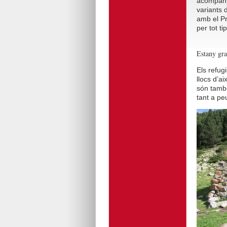
acompany
variants 
amb el Pr
per tot ti
Estany gra
Els refug
llocs d’a
són també
tant a p