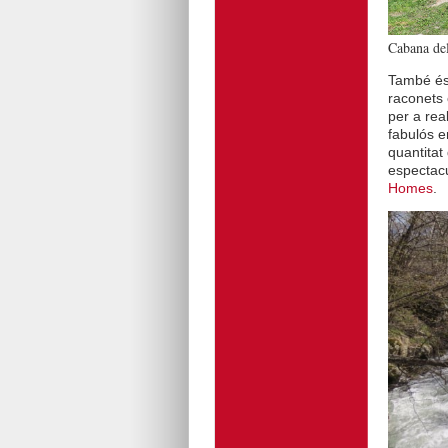
Cabana del
També és 
raconets 
per a rea
fabulós e
quantitat
espectacu
Homes
.