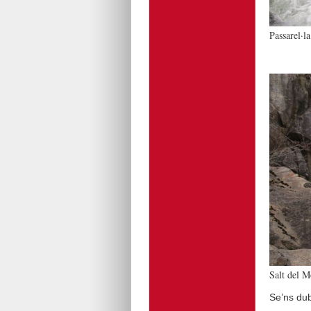
Passarel·la
Salt del M
Se’ns dub