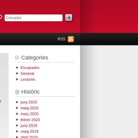
RSS
Categories
Escapades
General
Lectures
Històric
s
juny 2020
maig 2020
març 2020
febrer 2020
juny 2019
maig 2019
abril 2019