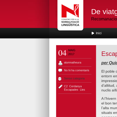
De viatg
Recomanacions
Inici
04
MAIG
Escap
2017
per Qui
alumnatheura
No hi ha comentaris
El poble
entorn en
Sense categoria
impressio
d’altitud
C2
,
Cerdanya
,
Escapades
,
Lles
nuclis aï
A l’hivern
el bon te
l’alta mu
situats e