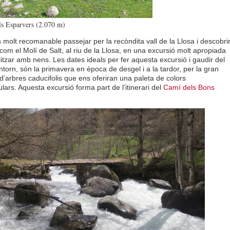
s Esparvers (2.070 m)
molt recomanable passejar per la recòndita vall de la Llosa i descobri
com el Molí de Salt, al riu de la Llosa, en una excursió molt apropiada
litzar amb nens. Les dates ideals per fer aquesta excursió i gaudir del
ntorn, són la primavera en època de desgel i a la tardor, per la gran
 d’arbres caducifolis que ens oferiran una paleta de colors
lars. Aquesta excursió forma part de l’itinerari del
Camí dels Bons