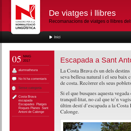
De viatges i llibres
Recomanacions de viatges o llibres de
Inici
05
MAIG
Escapada a Sant Ant
2017
La Costa Brava és un dels destins 
alumnatheura
seva bellesa natural i el seu baix
No hi ha comentaris
de costa. Recòrrer els seus poblet
Sense categoria
Si el que busques aquesta vegada é
Costa Brava
,
tranquil·litat, no cal que te’n va
escapada
,
últim destí d’escapada a la Costa
Escapades
,
Platges
,
Roques Planes
,
Sant
Calonge.
Antoni de Calonge