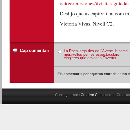
ocio/excursiones/#visitas-guiada
Desitjo que us captivi tant com m’
Victoria Vivas. Nivell C2.
Cap comentari
La Rocallarga des de l’Avenc. Itinerari
meravellós per les espectaculars
cingleres que envolten Tavertet.
Els comentaris per aquesta entrada estan t
Continguts sota
Creative Commons
Creat 