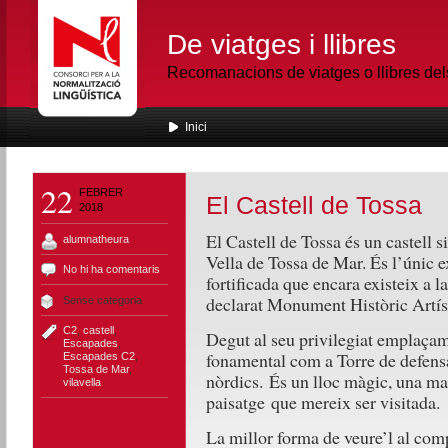
De viatges i llibres
Recomanacions de viatges o llibres de
Inici
22
FEBRER
El Castell de Tossa
2018
El Castell de Tossa és un castell s
alumnatheura
Vella de Tossa de Mar. És l’únic 
No hi ha comentaris
fortificada que encara existeix a l
declarat Monument Històric Artís
Sense categoria
C2
,
castell
,
Degut al seu privilegiat emplaçame
Escapades
,
fonamental com a Torre de defensa 
Escapades C2
,
Tossa de Mar
,
nòrdics. És un lloc màgic, una ma
vilavella
paisatge que mereix ser visitada.
La millor forma de veure’l al comp