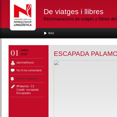
De viatges i llibres
Recomanacions de viatges o llibres de
Inici
01
MARç
ESCAPADA PALAMO
2018
alumnatheura
No hi ha comentaris
Sense categoria
#Palamós
,
C2
,
Català
,
escapada
,
Escapades