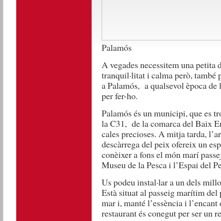
Palamós
A vegades necessitem una petita d
tranquil·litat i calma però, també
a Palamós, a qualsevol època de l
per fer-ho.
Palamós és un municipi, que es tr
la C31, de la comarca del Baix Em
cales precioses. A mitja tarda, l’ar
descàrrega del peix ofereix un es
conèixer a fons el món marí passejan
Museu de la Pesca i l’Espai del Pe
Us podeu instal·lar a un dels millo
Està situat al passeig marítim del 
mar i, manté l’essència i l’encant 
restaurant és conegut per ser un re