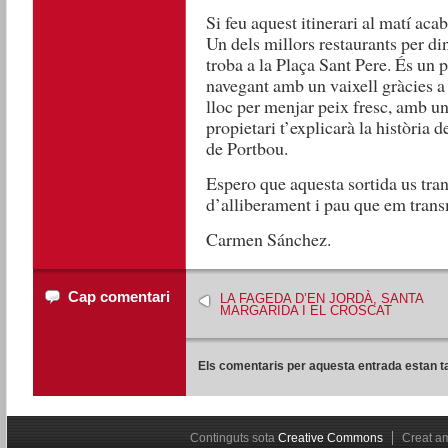
Si feu aquest itinerari al matí ac
Un dels millors restaurants per di
troba a la Plaça Sant Pere. És un pe
navegant amb un vaixell gràcies a 
lloc per menjar peix fresc, amb una
propietari t’explicarà la història 
de Portbou.
Espero que aquesta sortida us tra
d’alliberament i pau que em trans
Carmen Sánchez.
Cap comentari
LA FAGEDA D’EN JORDÀ, SANTA
MARGARIDA I EL CROSCAT
Els comentaris per aquesta entrada estan t
Continguts sota
Creative Commons
Creat 