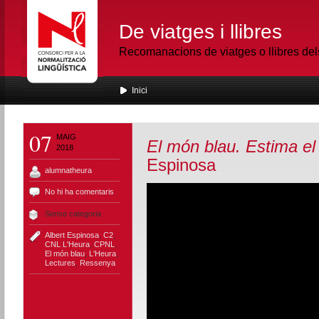
De viatges i llibres
Recomanacions de viatges o llibres de
Inici
07
MAIG
El món blau. Estima el
2018
Espinosa
alumnatheura
No hi ha comentaris
Sense categoria
Albert Espinosa
,
C2
,
CNL L'Heura
,
CPNL
,
El món blau
,
L'Heura
,
Lectures
,
Ressenya