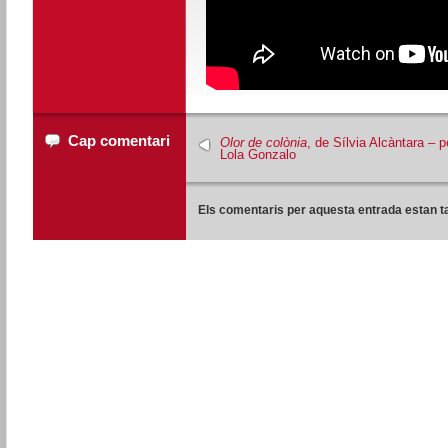
Cap comentari
Olor de colònia
, de Sílvia Alcàntara – p
Lola Gonzalo
Els comentaris per aquesta entrada estan t