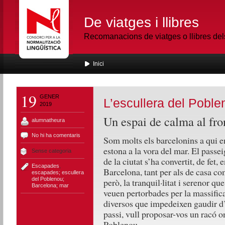
De viatges i llibres
Recomanacions de viatges o llibres de
Inici
19
GENER
L’escullera del Poble
2019
Un espai de calma al fr
alumnatheura
No hi ha comentaris
Som molts els barcelonins a qui e
estona a la vora del mar. El passe
Sense categoria
de la ciutat s’ha convertit, de fet, 
Escapades
,
Barcelona, tant per als de casa co
escapades; escullera
del Poblenou;
però, la tranquil·litat i serenor 
Barcelona; mar
veuen pertorbades per la massifica
diversos que impedeixen gaudir d
passi, vull proposar-vos un racó on
Poblenou.