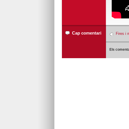
Cap comentari
Fires i
Els comenta