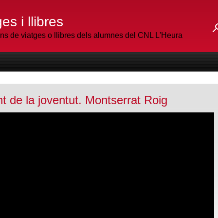
es i llibres
 de viatges o llibres dels alumnes del CNL L'Heura
nt de la joventut. Montserrat Roig