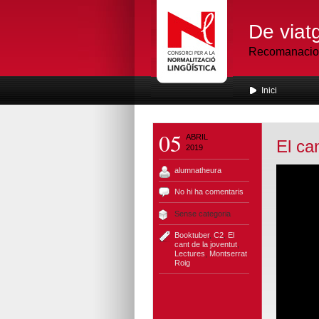
De viatg
Recomanacions
Inici
05
ABRIL
El ca
2019
alumnatheura
No hi ha comentaris
Sense categoria
Booktuber
,
C2
,
El
cant de la joventut
,
Lectures
,
Montserrat
Roig