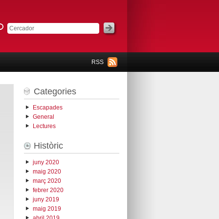
RSS
Categories
Escapades
General
Lectures
Històric
juny 2020
maig 2020
març 2020
febrer 2020
juny 2019
maig 2019
abril 2019