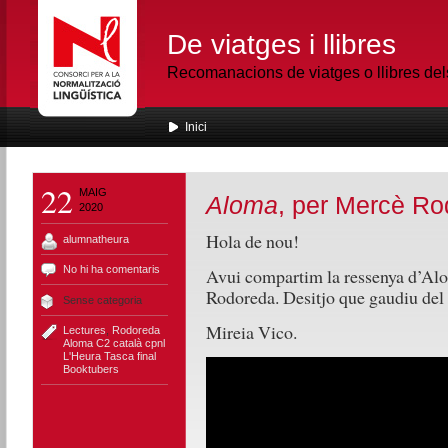
De viatges i llibres
Recomanacions de viatges o llibres de
Inici
22
MAIG
Aloma
, per Mercè R
2020
Hola de nou!
alumnatheura
No hi ha comentaris
Avui compartim la ressenya d’Alom
Rodoreda. Desitjo que gaudiu del
Sense categoria
Mireia Vico.
Lectures
,
Rodoreda
Aloma C2 català cpnl
L'Heura Tasca final
Booktubers