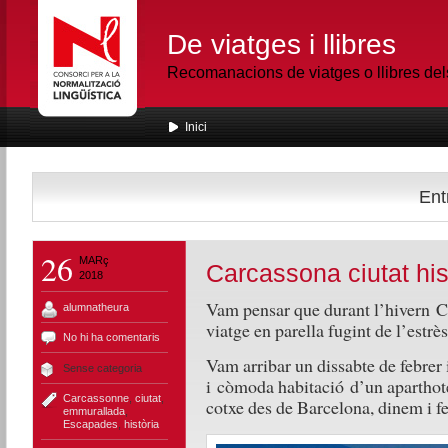
De viatges i llibres
Recomanacions de viatges o llibres de
Inici
Ent
26
MARç
Carcassona ciutat his
2018
Vam pensar que durant l’hivern
C
alumnatheura
viatge en parella fugint de l’estrè
No hi ha comentaris
Vam arribar un dissabte de febrer 
Sense categoria
i còmoda habitació d’un aparthote
Carcassonne
,
ciutat
,
cotxe des de Barcelona, dinem i f
emmurallada
,
Escapades
,
història