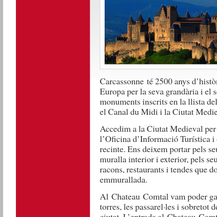
Carcassonne
té 2500 anys d’històri
Europa per la seva grandària i el 
monuments inscrits en la llista 
el Canal du Midi i la Ciutat Medie
Accedim a la Ciutat Medieval per
l’Oficina d’Informació Turística i
recinte. Ens deixem portar pels se
muralla interior i exterior, pels se
racons, restaurants i tendes que d
emmurallada.
Al
Chateau
Comtal vam poder gaud
torres, les passarel·les i sobretot 
ciutat. L’entrada al
Chateau
Comtal