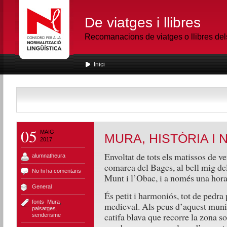
De viatges i llibres
Recomanacions de viatges o llibres de
Inici
05
MAIG
MURA, HISTÒRIA I 
2017
Envoltat de tots els matissos de v
alumnatheura
comarca del Bages, al bell mig de
No hi ha comentaris
Munt i l’Obac, i a només una hora
General
És petit i harmoniós, tot de pedra
fonts
,
Mura
,
medieval. Als peus d’aquest munic
paisatges.
,
catifa blava que recorre la zona so
senderisme