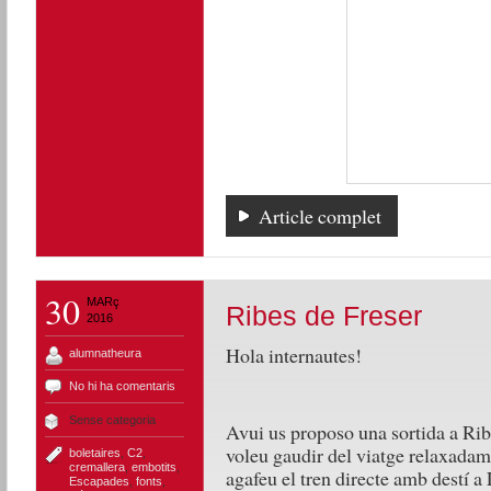
Article complet
30
MARç
Ribes de Freser
2016
Hola internautes!
alumnatheura
No hi ha comentaris
Sense categoria
Avui us proposo una sortida a Ribe
voleu gaudir del viatge relaxadame
boletaires
,
C2
,
cremallera
,
embotits
,
agafeu el tren directe amb destí a
Escapades
,
fonts
,