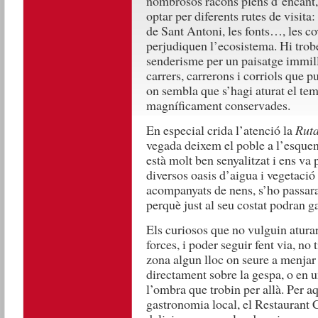
nombrosos racons plens d’encant,
optar per diferents rutes de visita: 
de Sant Antoni, les fonts…, les cov
perjudiquen l’ecosistema. Hi trob
senderisme per un paisatge immill
carrers, carrerons i corriols que 
on sembla que s’hagi aturat el te
magníficament conservades.
En especial crida l’atenció la
Ruta
vegada deixem el poble a l’esquena
està molt ben senyalitzat i ens va 
diversos oasis d’aigua i vegetaci
acompanyats de nens, s’ho passaran
perquè just al seu costat podran ga
Els curiosos que no vulguin atura
forces, i poder seguir fent via, no
zona algun lloc on seure a menjar l
directament sobre la gespa, o en u
l’ombra que trobin per allà. Per aq
gastronomia local, el Restaurant 