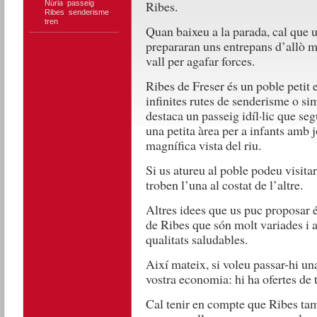
Ribes.
Núria
,
passeig
,
Ribes
,
senderisme
,
tren
Quan baixeu a la parada, cal que us
prepararan uns entrepans d’allò 
vall per agafar forces.
Ribes de Freser és un poble petit
infinites rutes de senderisme o si
destaca un passeig idíl·lic que seg
una petita àrea per a infants amb 
magnífica vista del riu.
Si us atureu al poble podeu visitar
troben l’una al costat de l’altre.
Altres idees que us puc proposar és
de Ribes que són molt variades i a 
qualitats saludables.
Així mateix, si voleu passar-hi un
vostra economia: hi ha ofertes de t
Cal tenir en compte que Ribes tamb