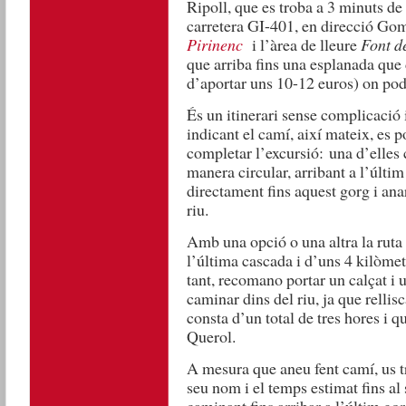
Ripoll, que es troba a 3 minuts 
carretera GI-401, en direcció Gom
Pirinenc
i l’àrea de lleure
Font d
que arriba fins una esplanada que
d’aportar uns 10-12 euros) on podr
És un itinerari sense complicació 
indicant el camí, així mateix, es p
completar l’excursió: una d’elles c
manera circular, arribant a l’últim
directament fins aquest gorg i anar
riu.
Amb una opció o una altra la ruta 
l’última cascada i d’uns 4 kilòmetr
tant, recomano portar un calçat i 
caminar dins del riu, ja que rellisc
consta d’un total de tres hores i qu
Querol.
A mesura que aneu fent camí, us t
seu nom i el temps estimat fins al