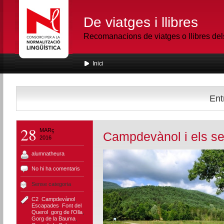
De viatges i llibres
Recomanacions de viatges o llibres de
Inici
Ent
28
MARç
Campdevànol i els se
2016
alumnatheura
No hi ha comentaris
Sense categoria
C2
,
Campdevànol
,
Escapades
,
Font del
Querol
,
gorg de l'Olla
,
Gorg de la Bauma
,