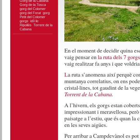
Gorg de la Cabana
,
Gorg de la Tosca
,
gorg del Colomer
,
gorg del Forat
,
gorg
Petit del Colomer
,
gorgs
,
idíl·lic
,
Ripollès
,
Torrent de la
Cabana
En el moment de decidir quina es
vaig pensar en
la ruta dels 7 gorgs
vaig realitzar fa anys i que voldria
L
a ruta s’anomena així perquè con
muntanya correlatius, on ens pode
cristal·lines, tot gaudint de la veg
Torrent de la Cabana
.
A l’hivern, els gorgs estan cobert
impressionant i meravellosa, però 
paisatge a l’estiu, que és quan la
en les seves aigües.
Per arribar a Campdevànol es pot a