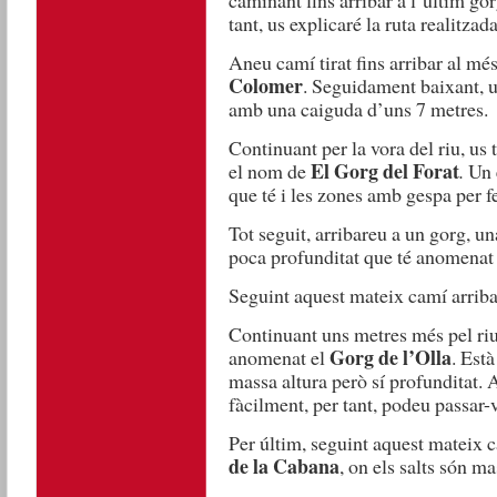
caminant fins arribar a l’últim go
tant, us explicaré la ruta realitzada
Aneu camí tirat fins arribar al més
Colomer
. Seguidament baixant, u
amb una caiguda d’uns 7 metres.
Continuant per la vora del riu, us
El Gorg del Forat
el nom de
.
Un 
que té i les zones amb gespa per fe
Tot seguit, arribareu a un gorg, un
poca profunditat que té anomenat
Seguint aquest mateix camí arrib
Continuant uns metres més pel riu
Gorg de l’Olla
anomenat el
. Està
massa altura però sí profunditat. A
fàcilment, per tant, podeu passar-v
Per últim, seguint aquest mateix c
de la Cabana
, on els salts són m