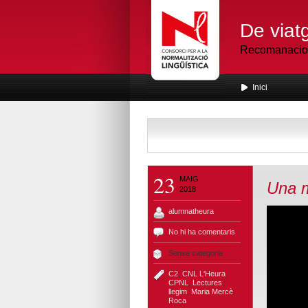
De viatg
Recomanacions
Inici
23
MAIG
Una 
2018
alumnatheura
No hi ha comentaris
Sense categoria
C2
,
CNL L'Heura
,
CPNL
,
Lectures
,
llegim
,
Maria Mercè
Roca