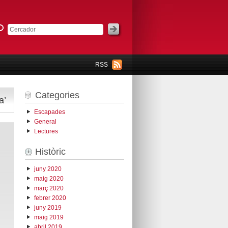
RSS
Categories
a’
Escapades
General
Lectures
Històric
juny 2020
maig 2020
març 2020
febrer 2020
juny 2019
maig 2019
abril 2019