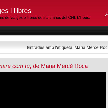
es i llibres
 de viatges o llibres dels alumnes del CNL L'Heura
Entrades amb l'etiqueta ‘Maria Mercè Roc
mare com tu
, de Maria Mercè Roca