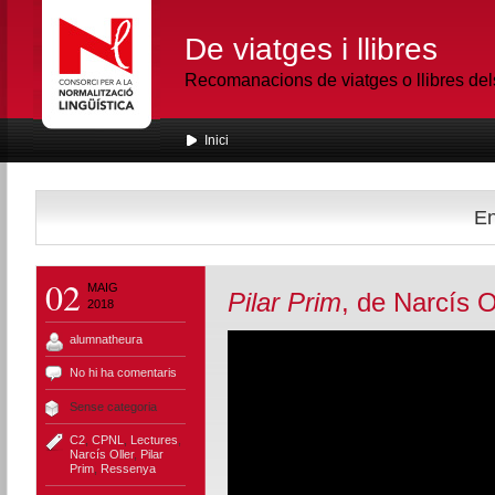
De viatges i llibres
Recomanacions de viatges o llibres de
Inici
En
02
MAIG
Pilar Prim
, de Narcís O
2018
alumnatheura
No hi ha comentaris
Sense categoria
C2
,
CPNL
,
Lectures
,
Narcís Oller
,
Pilar
Prim
,
Ressenya