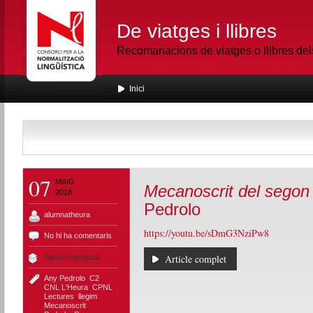
De viatges i llibres
Recomanacions de viatges o llibres de
Inici
07
MAIG
Mecanoscrit del segon
2018
Pedrolo
alumnatheura
https://youtu.be/sDmG3NziPw8
No hi ha comentaris
Article complet
Sense categoria
Any Pedrolo
,
C2
,
CNL L'Heura
,
CPNL
,
Lectures
,
llegim
,
Mecanoscrit
,