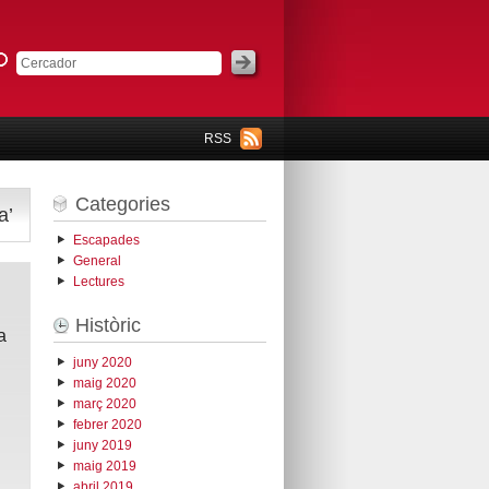
RSS
Categories
a’
Escapades
General
Lectures
Històric
a
juny 2020
maig 2020
març 2020
febrer 2020
juny 2019
maig 2019
abril 2019