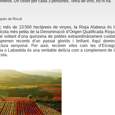
meros. Un celler per cada 3 persones. Terra de vins, no hi ha
qués de Riscal
 més de 13.500 hectàrees de vinyes,
la
Rioja Alabesa és l
ícola més petita de la Denominació d’Origen Qualificada Rioja 
al voltant d’una quinzena de pobles extraordinàriament cuidat
prenen records d’un passat gloriós i brillant. Aquí domin
ectura senyorial. Per això, recórrer viles com les d’Elciego
a o Labastida és una veritable delícia com a complement de l
cola.