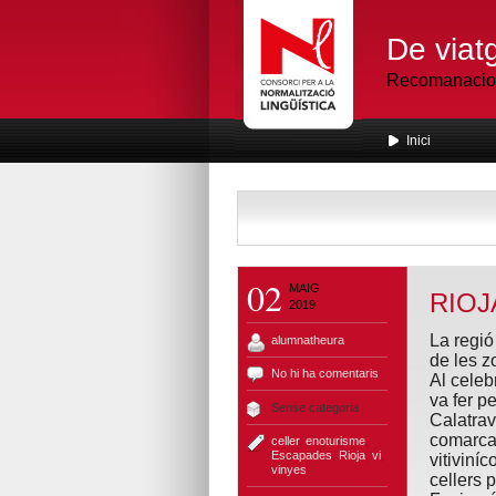
De viatg
Recomanacions
Inici
02
MAIG
RIOJ
2019
L
a regió
alumnatheura
de les z
No hi ha comentaris
Al celeb
va fer p
Sense categoria
Calatrav
comarca.
celler
,
enoturisme
,
Escapades
,
Rioja
,
vi
,
vitiviní
vinyes
cellers p