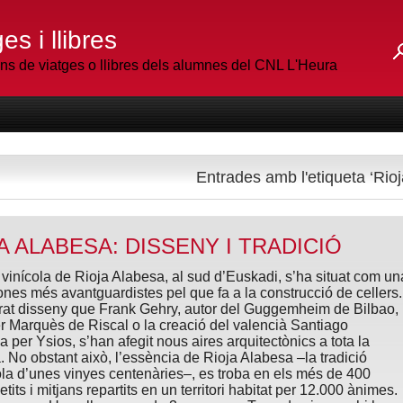
es i llibres
 de viatges o llibres dels alumnes del CNL L'Heura
Entrades amb l'etiqueta ‘Rioj
A ALABESA: DISSENY I TRADICIÓ
 vinícola de Rioja Alabesa, al sud d’Euskadi, s’ha situat com un
ones més avantguardistes pel que fa a la construcció de
cellers.
rat disseny que Frank Gehry, autor del Guggemheim de Bilbao,
er Marquès de Riscal o la creació del valencià Santiago
a per Ysios, s’han afegit nous aires arquitectònics a tota la
 No obstant això, l’essència de Rioja Alabesa –la tradició
cola d’unes vinyes centenàries–, es troba en els més de 400
etits i mitjans repartits en un territori habitat per 12.000 ànimes.