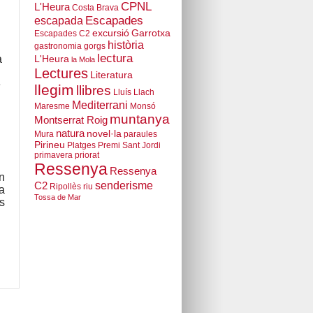
CPNL
L'Heura
Costa Brava
escapada
Escapades
excursió
Garrotxa
Escapades C2
història
gastronomia
gorgs
lectura
a
L'Heura
la Mola
Lectures
Literatura
e
llegim
llibres
Lluís Llach
Mediterrani
Maresme
Monsó
muntanya
Montserrat Roig
natura
novel·la
Mura
paraules
Pirineu
Platges
Premi Sant Jordi
primavera
priorat
Ressenya
Ressenya
n
senderisme
C2
Ripollès
riu
a
Tossa de Mar
s