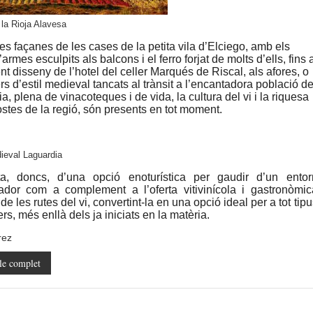
la Rioja Alavesa
es façanes de les cases de la petita vila d’Elciego, amb els
armes esculpits als balcons i el ferro forjat de molts d’ells, fins 
nt disseny de l’hotel del celler Marqués de Riscal, als afores, o
ers d’estil medieval tancats al trànsit a l’encantadora població d
a, plena de vinacoteques i de vida, la cultura del vi i la riquesa
stes de la regió, són presents en tot moment.
ieval Laguardia
ta, doncs, d’una opció enoturística per gaudir d’un entor
ador com a complement a l’oferta vitivinícola i gastronòmic
de les rutes del vi, convertint-la en una opció ideal per a tot tipu
rs, més enllà dels ja iniciats en la matèria.
rez
le complet