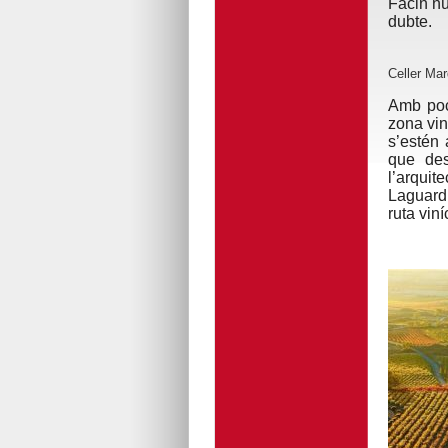
Facin nú
dubte.
Celler Mar
Amb poc
zona vin
s’estén 
que des
l’arquit
Laguardi
ruta viní