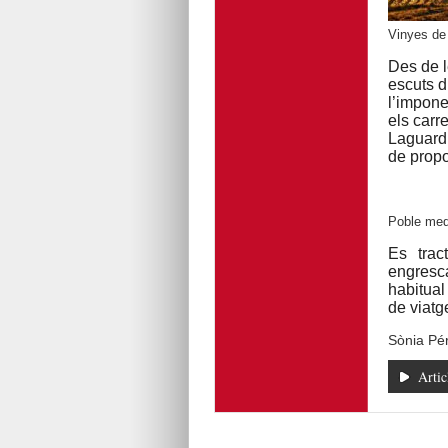
Vinyes de 
Des de l
escuts d’
l’impone
els carr
Laguardi
de propo
Poble med
Es trac
engresc
habitual 
de viatge
Sònia Pé
Artic