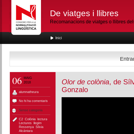
De viatges i llibres
Recomanacions de viatges o llibres de
Inici
Entrad
06
MAIG
Olor de colònia
, de Síl
2018
Gonzalo
alumnatheura
No hi ha comentaris
Sense categoria
C2
,
Colònia
,
lectura
,
Lectures
,
llegim
,
Ressenya
,
Sílvia
Alcántara