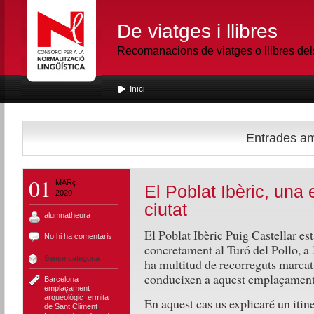
De viatges i llibres
Recomanacions de viatges o llibres de
Inici
Entrades amb
01
MARç
El Poblat Ibèric, una
2020
ciutat
alumnatheura
El Poblat Ibèric Puig Castellar est
No hi ha comentaris
concretament al Turó del Pollo, a 
Sense categoria
ha multitud de recorreguts marcats,
condueixen a aquest emplaçament 
Barcelona
,
emplaçament
arqueològic
,
ermita
En aquest cas us explicaré un itine
de Sant Climent
,