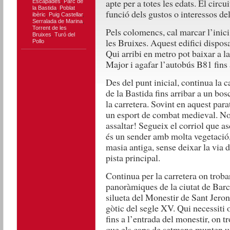
apte per a totes les edats. El circu
Escapades
,
Parc de
la Bastida
,
Poblat
funció dels gustos o interessos del
ibèric
,
Puig Castellar
,
Serralada de Marina
,
Torrent de les
Pels colomencs, cal marcar l’inici 
Bruixes
,
Turó del
les Bruixes. Aquest edifici dispos
Pollo
Qui arribi en metro pot baixar a 
Major i agafar l’autobús B81 fins 
Des del punt inicial, continua la c
de la Bastida fins arribar a un bo
la carretera. Sovint en aquest par
un esport de combat medieval. No
assaltar! Segueix el corriol que 
és un sender amb molta vegetació, 
masia antiga, sense deixar la via 
pista principal.
Continua per la carretera on troba
panoràmiques de la ciutat de Barce
silueta del Monestir de Sant Jeroni
gòtic del segle XV. Qui necessiti 
fins a l’entrada del monestir, on t
que els caps de setmana munten un