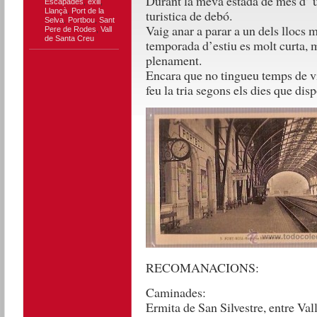
Durant la meva estada de més d’ u
Escapades
,
exili
,
Llançà
,
Port de la
turistica de debó.
Selva
,
Portbou
,
Sant
Vaig anar a parar a un dels llocs 
Pere de Rodes
,
Vall
de Santa Creu
temporada d’estiu es molt curta, m
plenament.
Encara que no tingueu temps de vis
feu la tria segons els dies que dis
RECOMANACIONS:
Caminades:
Ermita de San Silvestre, entre Val