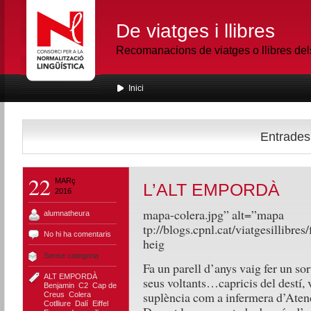
De viatges i llibres
Recomanacions de viatges o llibres de
Inici
Entrades 
22
MARç
L’ALT EMPORDÀ
2016
mapa-colera.jpg” alt=”mapa
alumnatheura
tp://blogs.cpnl.cat/viatgesillibre
No hi ha comentaris
heig
Sense categoria
Fa un parell d’anys vaig fer un so
ALT EMPORDÀ
,
seus voltants…capricis del destí,
Benjamin
,
C2
,
Cap de
suplència com a infermera d’Aten
Creus
,
Colera
,
Cotlliure
,
Dalí
,
Eiffel
,