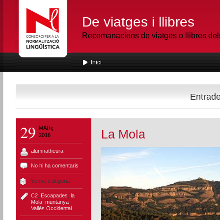
De viatges i llibres
Recomanacions de viatges o llibres de
Inici
Entrade
29
MARç
La Mola
2016
alumnatheura
No hi ha comentaris
Sense categoria
C2
,
Escapades
,
la
Mola
,
muntanya
,
Vallès Occidental