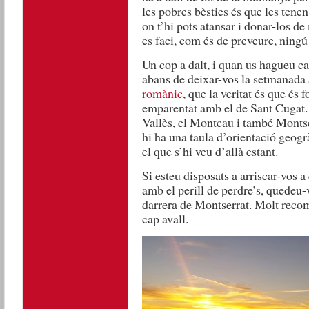
les pobres bèsties és que les tenen
on t’hi pots atansar i donar-los d
es faci, com és de preveure, ningú 
Un cop a dalt, i quan us hagueu can
abans de deixar-vos la setmanada a
romànic
, que la veritat és que és
emparentat amb el de Sant Cugat. S
Vallès, el Montcau i també Montser
hi ha una taula d’orientació geogr
el que s’hi veu d’allà estant.
Si esteu disposats a arriscar-vos a
amb el perill de perdre’s, quedeu-
darrera de Montserrat. Molt recoma
cap avall.