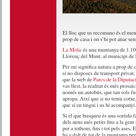
El lloc que us recomano és el meu 
prop de casa i on s’hi pot anar sen
La Mola
és una muntanya de 1.100
Llorenç del Munt, al municipi de 
Per mi significa natura a prop de c
si no disposes de transport privat, 
que la web de
Parcs de la Diputac
vas llest, la realitat és més prosaic
només un autobús, que tan sols fu
apropa. Així que si no teniu cotx
que sí en tingui i us hi acompanyi.
Si el que busqueu és una sortida fa
dels nens més petits fins a la gen
per a tothom, fins i tot pels ases. E
ha a dalt de tot de la muntanya per