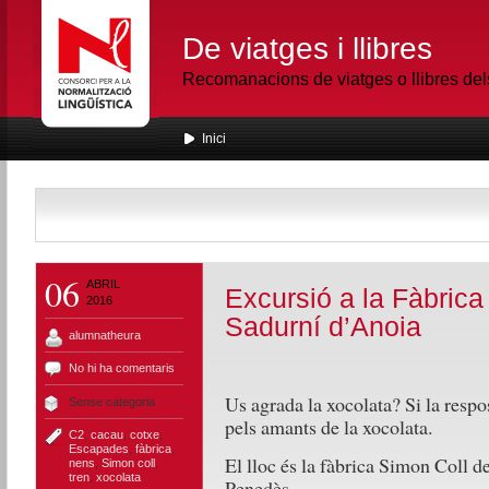
De viatges i llibres
Recomanacions de viatges o llibres de
Inici
06
ABRIL
Excursió a la Fàbrica
2016
Sadurní d’Anoia
alumnatheura
No hi ha comentaris
Us agrada la xocolata? Si la respos
Sense categoria
pels amants de la xocolata.
C2
,
cacau
,
cotxe
,
Escapades
,
fàbrica
,
El lloc és la fàbrica Simon Coll d
nens
,
Simon coll
,
tren
,
xocolata
Penedès.