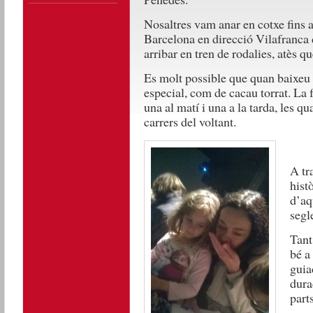
Nosaltres vam anar en cotxe fins a
Barcelona en direcció Vilafranca
arribar en tren de rodalies, atès qu
Es molt possible que quan baixeu d
especial, com de cacau torrat. La f
una al matí i una a la tarda, les 
carrers del voltant.
A tr
hist
d’aq
segl
Tant 
bé a
guia
dura
parts