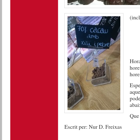
(inc
Hora
hore
hore
Espe
aque
pode
abai
Que 
Escrit per: Nur D. Freixas