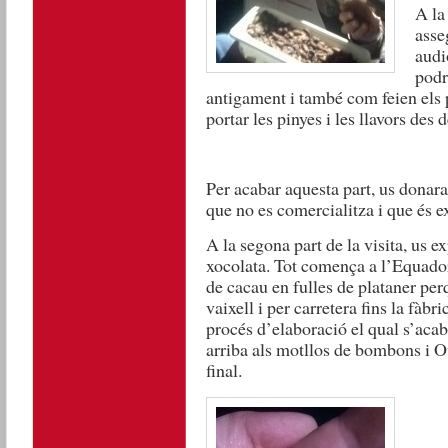
A la
asse
audi
podr
antigament i també com feien els p
portar les pinyes i les llavors des 
Per acabar aquesta part, us donara
que no es comercialitza i que és ex
A la segona part de la visita, us e
xocolata. Tot comença a l’Equado
de cacau en fulles de plataner per
vaixell i per carretera fins la fàb
procés d’elaboració el qual s’acab
arriba als motllos de bombons i O
final.