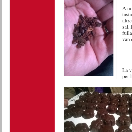
A no
tast
altr
sal.
full
van 
La v
per 