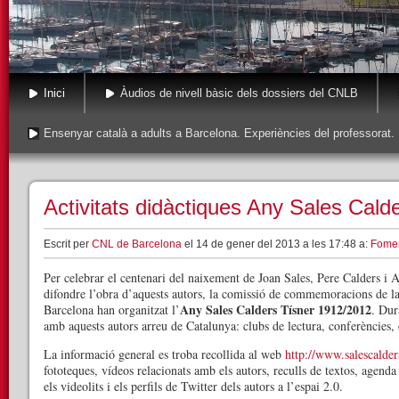
Inici
Àudios de nivell bàsic dels dossiers del CNLB
Ensenyar català a adults a Barcelona. Experiències del professorat.
Activitats didàctiques Any Sales Cal
Escrit per
CNL de Barcelona
el 14 de gener del 2013 a les 17:48 a:
Fomen
Per celebrar el centenari del naixement de Joan Sales, Pere Calders i A
difondre l’obra d’aquests autors, la comissió de commemoracions de la
Any Sales Calders Tísner 1912/2012
Barcelona han organitzat l’
. Dur
amb aquests autors arreu de Catalunya: clubs de lectura, conferències,
La informació general es troba recollida al web
http://www.salescalders
fototeques, vídeos relacionats amb els autors, reculls de textos, agend
els videolits i els perfils de Twitter dels autors a l’espai 2.0.