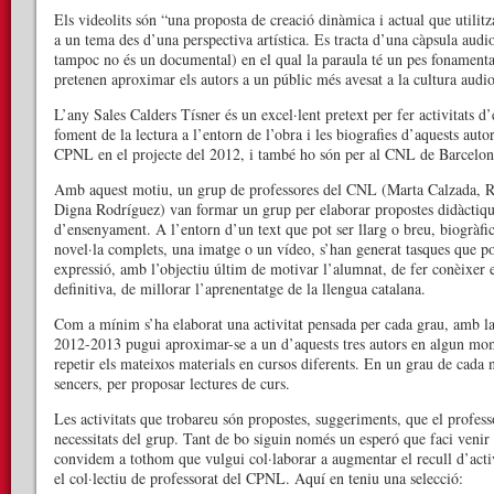
Els videolits són “una proposta de creació dinàmica i actual que utilitz
a un tema des d’una perspectiva artística. Es tracta d’una càpsula audiov
tampoc no és un documental) en el qual la paraula té un pes fonamenta
pretenen aproximar els autors a un públic més avesat a la cultura audiov
L’any Sales Calders Tísner és un excel·lent pretext per fer activitats 
foment de la lectura a l’entorn de l’obra i les biografies d’aquests autor
CPNL en el projecte del 2012, i també ho són per al CNL de Barcelon
Amb aquest motiu, un grup de professores del CNL (Marta Calzada, Ro
Digna Rodríguez) van formar un grup per elaborar propostes didàctique
d’ensenyament. A l’entorn d’un text que pot ser llarg o breu, biogràfi
novel·la complets, una imatge o un vídeo, s’han generat tasques que po
expressió, amb l’objectiu últim de motivar l’alumnat, de fer conèixer el
definitiva, de millorar l’aprenentatge de la llengua catalana.
Com a mínim s’ha elaborat una activitat pensada per cada grau, amb la
2012-2013 pugui aproximar-se a un d’aquests tres autors en algun mome
repetir els mateixos materials en cursos diferents. En un grau de cada n
sencers, per proposar lectures de curs.
Les activitats que trobareu són propostes, suggeriments, que el professo
necessitats del grup. Tant de bo siguin només un esperó que faci venir
convidem a tothom que vulgui col·laborar a augmentar el recull d’activ
el col·lectiu de professorat del CPNL. Aquí en teniu una selecció: