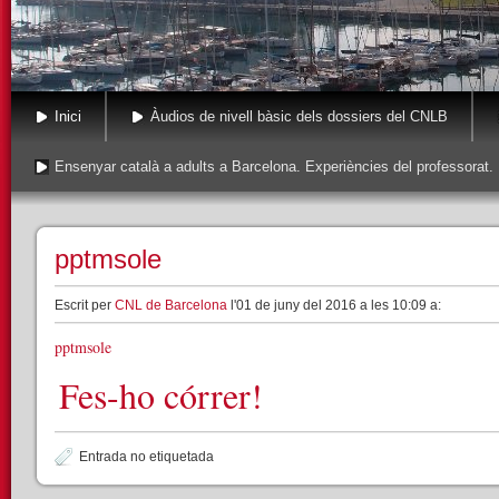
Inici
Àudios de nivell bàsic dels dossiers del CNLB
Ensenyar català a adults a Barcelona. Experiències del professorat.
pptmsole
Escrit per
CNL de Barcelona
l'01 de juny del 2016 a les 10:09 a:
pptmsole
Fes-ho córrer!
Entrada no etiquetada