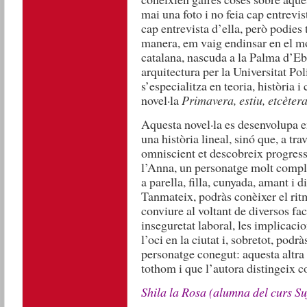
mai una foto i no feia cap entrevist
cap entrevista d’ella, però podies 
manera, em vaig endinsar en el m
catalana, nascuda a la Palma d’Eb
arquitectura per la Universitat Po
s’especialitza en teoria, història i
novel·la
Primavera, estiu, etcèter
Aquesta novel·la es desenvolupa 
una història lineal, sinó que, a tr
omniscient et descobreix progress
l’Anna, un personatge molt comple
a parella, filla, cunyada, amant i 
Tanmateix, podràs conèixer el ritm
conviure al voltant de diversos fac
inseguretat laboral, les implicacions
l’oci en la ciutat i, sobretot, podr
personatge conegut: aquesta altra
tothom i que l’autora distingeix c
Shila la Rosa (alumna del curs Su