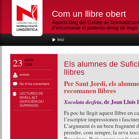
Com un llibre obert
Aquest blog del Centre de Normalització
d’encomanar el poderós desig de llegir.
Inici
23
ABRIL
Els alumnes de Sufic
2024
llibres
avinas
Per Sant Jordi, els alumne
No hi ha comentaris
recomanen llibres
LECTURES DE
NIVELL ALT
, de Joan Lluís 
Xocolata
desfeta
(SUFICIÈNCIA I
SUPERIOR)
Fa poc he llegit aquest llibre en cat
l’escriptor impressionen i fascinen
L’argument és un breu fragment d
prendre, com sempre, la seva xocol
Barcelona. Però aquest cop li es