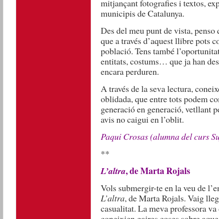
mitjançant fotografies i textos, ex
municipis de Catalunya.
Des del meu punt de vista, penso q
que a través d’aquest llibre pots co
població. Tens també l’oportunitat 
entitats, costums… que ja han des
encara perduren.
A través de la seva lectura, conei
oblidada, que entre tots podem con
generació en generació, vetllant p
avis no caigui en l’oblit.
Paqui Crosas (alumna del curs Su
**
, de Marta Rojals
L’altra
Vols submergir-te en la veu de l
L’altra
, de Marta Rojals. Vaig lleg
casualitat. La meva professora va
coneixien gaires coses sobre aque