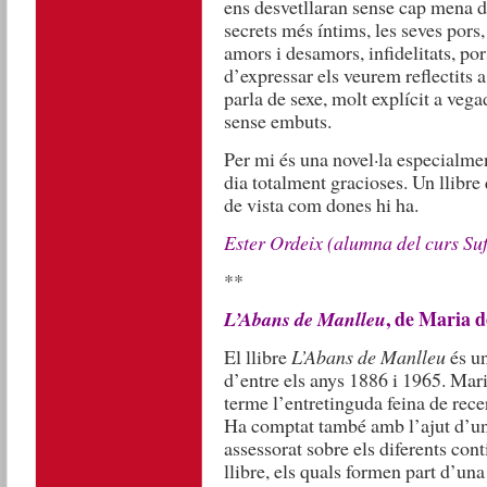
ens desvetllaran sense cap mena de
secrets més íntims, les seves pors,
amors i desamors, infidelitats, po
d’expressar els veurem reflectits 
parla de sexe, molt explícit a vega
sense embuts.
Per mi és una novel·la especialme
dia totalment gracioses. Un llibre
de vista com dones hi ha.
Ester Ordeix (alumna del curs Suf
**
, de Maria 
L’Abans de Manlleu
El llibre
L’Abans de Manlleu
és un
d’entre els anys 1886 i 1965. Mar
terme l’entretinguda feina de recer
Ha comptat també amb l’ajut d’un 
assessorat sobre els diferents con
llibre, els quals formen part d’un