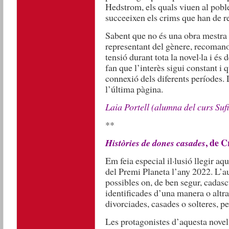
Hedstrom, els quals viuen al pobl
succeeixen els crims que han de r
Sabent que no és una obra mestra d
representant del gènere, recomano
tensió durant tota la novel·la i és d
fan que l’interès sigui constant i 
connexió dels diferents períodes. 
l’última pàgina.
Laia Portell (alumna del curs Sufi
**
, de 
Històries de dones casades
Em feia especial il·lusió llegir aqu
del Premi Planeta l’any 2022. L’a
possibles on, de ben segur, cadasc
identificades d’una manera o altr
divorciades, casades o solteres, 
Les protagonistes d’aquesta novel·l