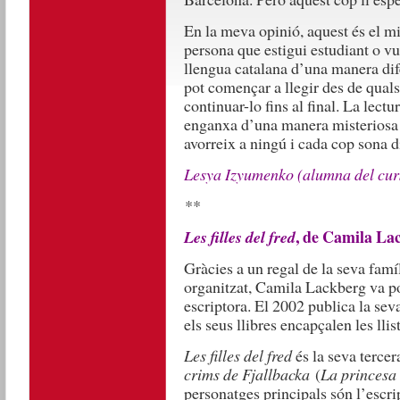
En la meva opinió, aquest és el mil
persona que estigui estudiant o v
llengua catalana d’una manera dif
pot començar a llegir des de qual
continuar-lo fins al final. La lect
enganxa d’una manera misteriosa a
avorreix a ningú i cada cop sona di
Lesya Izyumenko (alumna del curs
**
, de Camila La
Les filles del fred
Gràcies a un regal de la seva famí
organitzat, Camila Lackberg va po
escriptora. El 2002 publica la seva
els seus llibres encapçalen les llis
Les filles del fred
és la seva tercer
crims de Fjallbacka
(
La princesa d
personatges principals són l’escrip