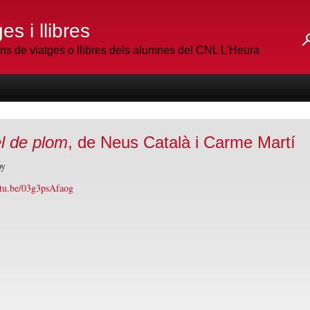
es i llibres
 de viatges o llibres dels alumnes del CNL L'Heura
l de plom
, de Neus Català i Carme Martí
oy
utu.be/03g3psAfaog