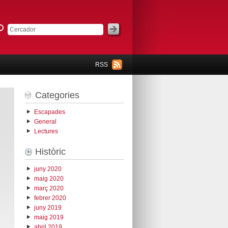
RSS
Categories
Escapades
General
Lectures
Històric
juny 2020
maig 2020
març 2020
febrer 2020
juny 2019
maig 2019
abril 2019