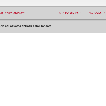
a, estiu, etcètera
MURA: UN POBLE ENCISADOR
ris per aquesta entrada estan tancats
.