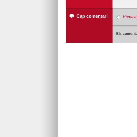
Cap comentari
Primaver
Els comenta