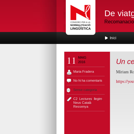
De viatg
Recomanacions
Inici
11
MAIG
Un ce
2016
Míriam R
Maria Fradera
https://yo
No hi ha comentaris
Sense categoria
C2
,
Lectures
,
llegim
,
Neus Català
,
Ressenya