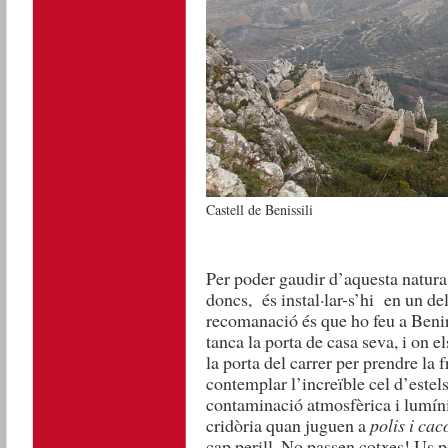
Castell de Benissili
Per poder gaudir d’aquesta natura 
doncs, és instal·lar-s’hi en un de
recomanació és que ho feu a Beni
tanca la porta de casa seva, i on el
la porta del carrer per prendre la f
contemplar l’increïble cel d’estel
contaminació atmosfèrica i lumínic
cridòria quan juguen a
polis i cac
cap perill. No passen cotxes! Us po