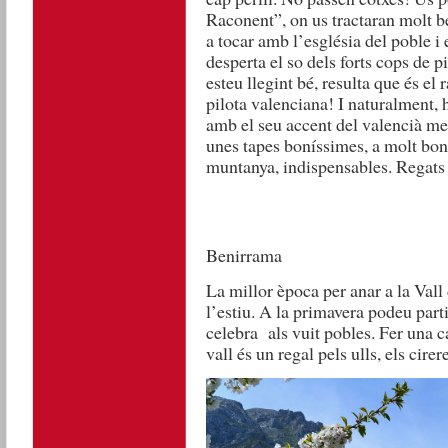
Raconent”, on us tractaran molt bé
a tocar amb l’església del poble i
desperta el so dels forts cops de pil
esteu llegint bé, resulta que és el 
pilota valenciana! I naturalment, h
amb el seu accent del valencià meri
unes tapes boníssimes, a molt bon 
muntanya, indispensables. Regats
Benirrama
La millor època per anar a la Vall
l’estiu. A la primavera podeu partic
celebra als vuit pobles. Fer una 
vall és un regal pels ulls, els cirer