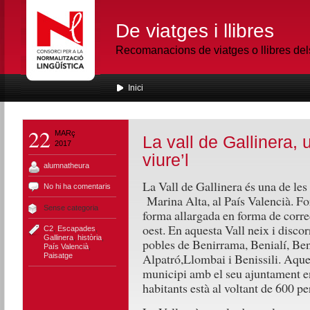
De viatges i llibres
Recomanacions de viatges o llibres de
Inici
22
MARç
La vall de Gallinera, 
2017
viure’l
alumnatheura
La Vall de Gallinera és una de les 
No hi ha comentaris
Marina Alta, al País Valencià. Fo
Sense categoria
forma allargada en forma de corre
oest. En aquesta Vall neix i discor
C2
,
Escapades
,
Gallinera
,
història
,
pobles de Benirrama, Benialí, Beni
País Valencià
,
Alpatró,Llombai i Benissili. Aques
Paisatge
municipi amb el seu ajuntament en
habitants està al voltant de 600 pe