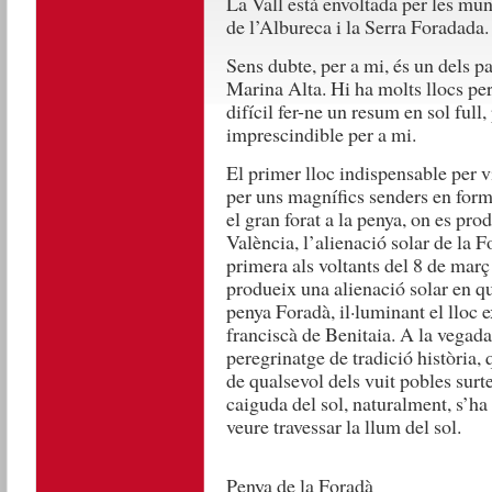
La Vall està envoltada per les munt
de l’Albureca i la Serra Foradada.
Sens dubte, per a mi, és un dels p
Marina Alta. Hi ha molts llocs per 
difícil fer-ne un resum en sol full
imprescindible per a mi.
El primer lloc indispensable per vi
per uns magnífics senders en forma
el gran forat a la penya, on es pr
València, l’alienació solar de la F
primera als voltants del 8 de març 
produeix una alienació solar en què
penya Foradà, il·luminant el lloc e
franciscà de Benitaia. A la vega
peregrinatge de tradició història,
de qualsevol dels vuit pobles surte
caiguda del sol, naturalment, s’ha
veure travessar la llum del sol.
Penya de la Foradà