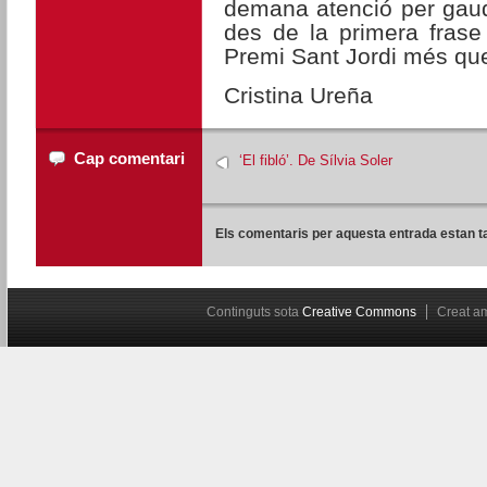
demana atenció per gaudi
des de la primera frase 
Premi Sant Jordi més qu
Cristina Ureña
Cap comentari
‘El fibló’. De Sílvia Soler
Els comentaris per aquesta entrada estan t
Continguts sota
Creative Commons
Creat 