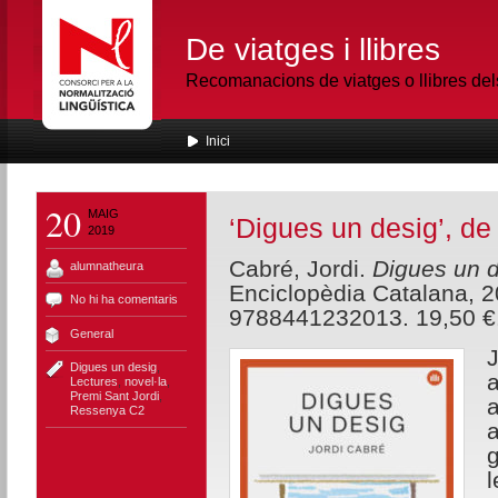
De viatges i llibres
Recomanacions de viatges o llibres de
Inici
20
MAIG
‘Digues un desig’, de
2019
Cabré, Jordi.
Digues un 
alumnatheura
Enciclopèdia Catalana, 2
No hi ha comentaris
9788441232013. 19,50 €
General
Digues un desig
,
a
Lectures
,
novel·la
,
Premi Sant Jordi
,
a
Ressenya C2