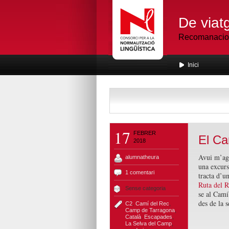
De viatg
Recomanacions
Inici
17
FEBRER
El Ca
2018
Avui m’agr
alumnatheura
una excurs
1 comentari
tracta d’u
Ruta del R
Sense categoria
se al Camí
des de la s
C2
,
Camí del Rec
,
Camp de Tarragona
,
Català
,
Escapades
,
La Selva del Camp
,