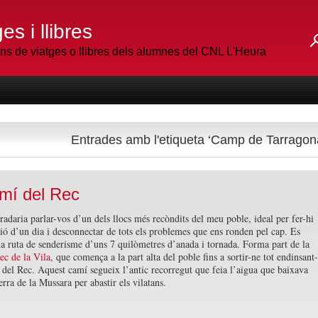
es i llibres
 de viatges o llibres dels alumnes del CNL L'Heura
Entrades amb l'etiqueta ‘Camp de Tarragon
mí del Rec
adaria parlar-vos d’un dels llocs més recòndits del meu poble, ideal per fer-hi
ió d’un dia i desconnectar de tots els problemes que ens ronden pel cap. Es
na ruta de senderisme d’uns 7 quilòmetres d’anada i tornada. Forma part de la
ec de la Vila
, que comença a la part alta del poble fins a sortir-ne tot endinsant-
 del Rec. Aquest camí segueix l’antic recorregut que feia l’aigua que baixava
erra de la Mussara per abastir els vilatans.