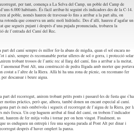
recorregut, per tant, comença a La Selva del Camp, un poble del Camp de
d’uns 6.000 habitants. És fàcil arribar-hi seguint els indicadors des de la C-14.
eu al poble, només haureu de travessar-lo fins a arribar a la part alta, on
na rotonda que conserva un antic molí hidràulic. Des d’allí, haureu d’agafar un
tat que segueix pujant i després d’una pujada pronunciada, trobareu la
ció de l’entrada del Camí del Rec.
 part del camí sempre és millor fer-la abans de migdia, quan el sol encara no
Tot i això, sempre és recomanable portar ulleres de sol o gorra, i protecció solar
Anirem trobant trossos de l’antic rec al llarg del camí, fins a arribar a la meitat,
l’anomenat Pont Alt, una construcció de pedra lligada amb morter que portav
un costat a l’altre de la Riera. Allà hi ha una zona de pícnic, on recomano fer
 per descansar i beure aigua.
 part del recorregut, anirem trobant petits ponts i passarel·les de fusta que s’h
per motius pràctics, però que, alhora, també donen un encant especial al camí.
gona part és més ombrívola i segueix el recorregut de l’aigua de la Riera, per l
és més fresca. Un cop haguem arribat al final del camí, on trobem l’indicador
nt, haurem de fer mitja volta i tornar per on hem vingut. Finalment, us
ue us endugueu un entrepà i feu una segona parada al Pont Alt per dinar i
recorregut després d’haver omplert la panxa.