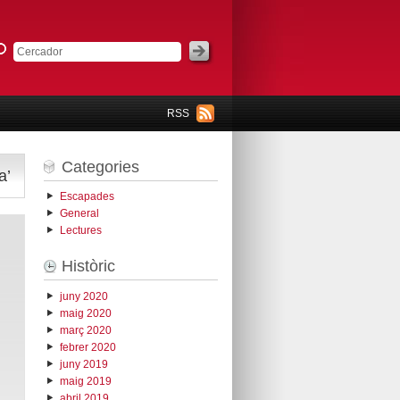
RSS
Categories
a’
Escapades
General
Lectures
Històric
juny 2020
maig 2020
març 2020
febrer 2020
juny 2019
maig 2019
abril 2019