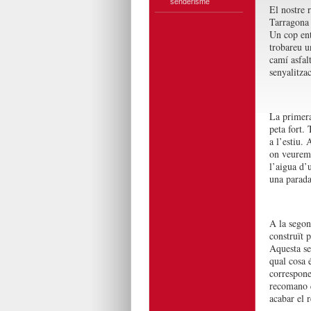
senderisme
El nostre 
Tarragona 
Un cop entr
trobareu u
camí asfal
senyalitza
La primera
peta fort. 
a l’estiu. 
on veurem 
l’aigua d’
una parada
A la segona
construït 
Aquesta se
qual cosa 
correspone
recomano q
acabar el 