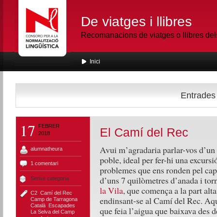
De viatges i llibres
Recomanacions de viatges o llibres de
Inici
Entrades 
17
FEBRER
El Camí del Rec
2018
Avui m’agradaria parlar-vos d’un 
alumnatheura
poble, ideal per fer-hi una excursi
1 comentari
problemes que ens ronden pel cap.
d’uns 7 quilòmetres d’anada i tor
Sense categoria
la Vila
, que comença a la part alta 
C2
,
Camí del Rec
,
endinsant-se al Camí del Rec. Aqu
Camp de Tarragona
,
Català
,
Escapades
,
que feia l’aigua que baixava des de
La Selva del Camp
,