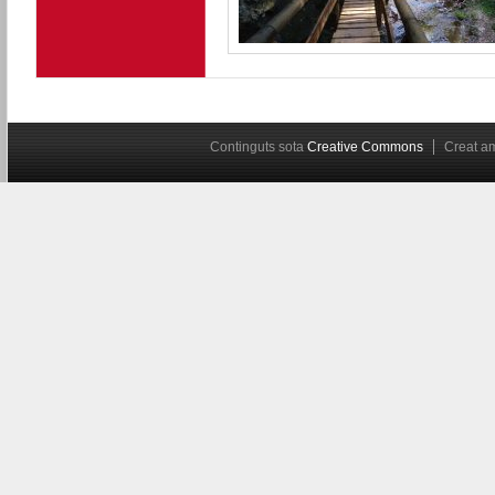
Continguts sota
Creative Commons
Creat 