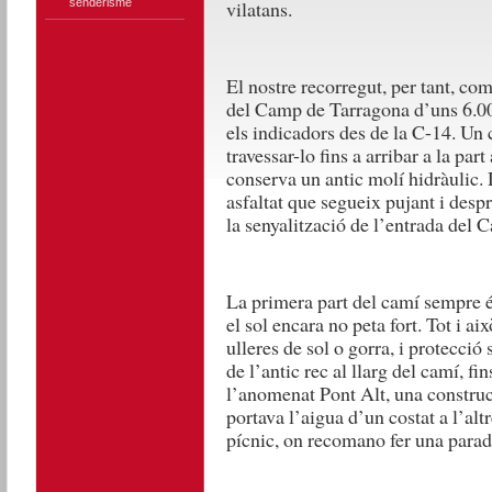
senderisme
vilatans.
El nostre recorregut, per tant, c
del Camp de Tarragona d’uns 6.000 
els indicadors des de la C-14. Un
travessar-lo fins a arribar a la par
conserva un antic molí hidràulic. 
asfaltat que segueix pujant i des
la senyalització de l’entrada del 
La primera part del camí sempre é
el sol encara no peta fort. Tot i a
ulleres de sol o gorra, i protecció 
de l’antic rec al llarg del camí, fi
l’anomenat Pont Alt, una constru
portava l’aigua d’un costat a l’alt
pícnic, on recomano fer una parad