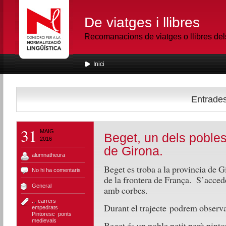
De viatges i llibres
Recomanacions de viatges o llibres de
Inici
Entrades
31
MAIG
Beget, un dels pobles
2016
de Girona.
alumnatheura
Beget es troba a la provincia de 
No hi ha comentaris
de la frontera de França. S’accedei
General
amb corbes.
..
,
carrers
Durant el trajecte podrem observa
empedrats
,
Pintoresc
,
ponts
medievals
Beget és un poble petit però pinto