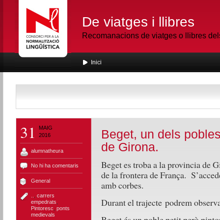
De viatges i llibres
Recomanacions de viatges o llibres de
Inici
31
MAIG
Beget, un dels pobles
2016
de Girona.
alumnatheura
Beget es troba a la provincia de 
No hi ha comentaris
de la frontera de França. S’accedei
General
amb corbes.
..
,
carrers
Durant el trajecte podrem observa
empedrats
,
Pintoresc
,
ponts
medievals
Beget és un poble petit però pinto