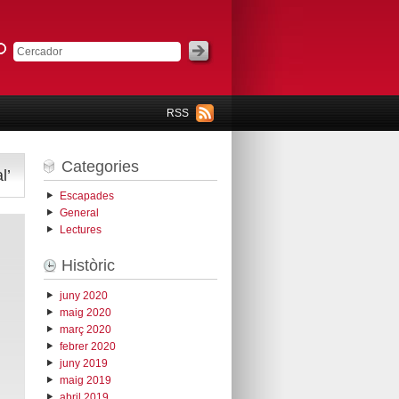
RSS
Categories
l’
Escapades
General
Lectures
Històric
juny 2020
maig 2020
març 2020
febrer 2020
juny 2019
maig 2019
abril 2019