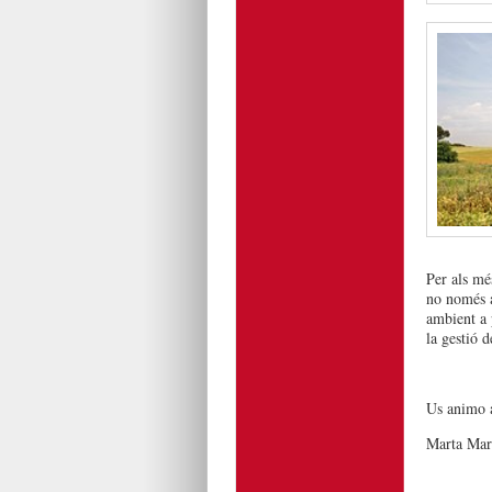
Per als mé
no només a
ambient a 
la gestió d
Us animo a
Marta Mar