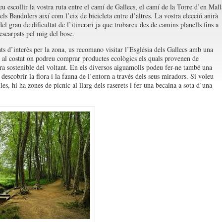
eu escollir la vostra ruta entre el camí de Gallecs, el camí de la Torre d’en Mall
els Bandolers així com l’eix de bicicleta entre d’altres. La vostra elecció anirà
el grau de dificultat de l’itinerari ja que trobareu des de camins planells fins a
escarpats pel mig del bosc.
s d’interès per la zona, us recomano visitar l’Església dels Gallecs amb una
 al costat on podreu comprar productes ecològics els quals provenen de
ura sostenible del voltant. En els diversos aiguamolls podeu fer-ne també una
descobrir la flora i la fauna de l’entorn a través dels seus miradors. Si voleu
les, hi ha zones de pícnic al llarg dels raserets i fer una becaina a sota d’una