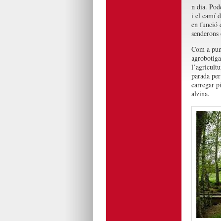
n dia. Pod
i el camí d
en funció d
senderons 
Com a punt
agrobotiga
l’agricult
parada per 
carregar pi
alzina.