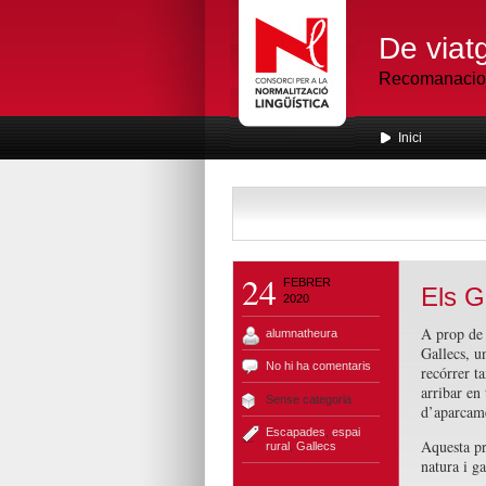
De viatg
Recomanacions
Inici
24
FEBRER
Els G
2020
A prop de 
alumnatheura
Gallecs, u
No hi ha comentaris
recórrer t
arribar en
Sense categoria
d’aparcame
Escapades
,
espai
Aquesta pr
rural
,
Gallecs
natura i g