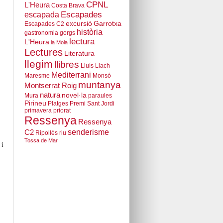
CPNL
L'Heura
Costa Brava
escapada
Escapades
excursió
Garrotxa
Escapades C2
història
gastronomia
gorgs
lectura
L'Heura
la Mola
Lectures
Literatura
llegim
llibres
Lluís Llach
Mediterrani
Maresme
Monsó
muntanya
Montserrat Roig
natura
novel·la
Mura
paraules
Pirineu
Platges
Premi Sant Jordi
primavera
priorat
Ressenya
Ressenya
senderisme
C2
Ripollès
riu
Tossa de Mar
 i