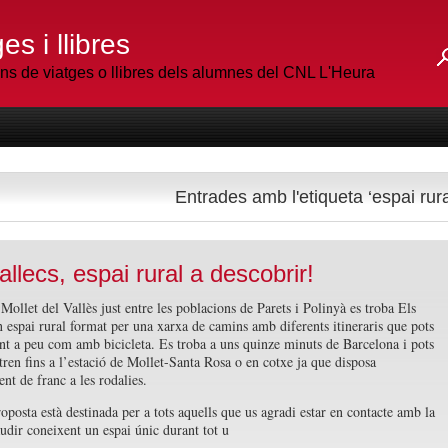
es i llibres
 de viatges o llibres dels alumnes del CNL L'Heura
Entrades amb l'etiqueta ‘espai rura
allecs, espai rural a descobrir!
Mollet del Vallès just entre les poblacions de Parets i Polinyà es troba Els
n espai rural format per una xarxa de camins amb diferents itineraris que pots
ant a peu com amb bicicleta. Es troba a uns quinze minuts de Barcelona i pots
 tren fins a l’estació de Mollet-Santa Rosa o en cotxe ja que disposa
nt de franc a les rodalies.
oposta està destinada per a tots aquells que us agradi estar en contacte amb la
audir coneixent un espai únic durant tot u