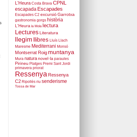
CPNL
L'Heura
Costa Brava
escapada
Escapades
excursió
Garrotxa
Escapades C2
història
gastronomia
gorgs
s
lectura
L'Heura
la Mola
Lectures
Literatura
llegim
llibres
Lluís Llach
Mediterrani
Maresme
Monsó
muntanya
Montserrat Roig
t
natura
novel·la
Mura
paraules
Pirineu
Platges
Premi Sant Jordi
primavera
priorat
Ressenya
Ressenya
senderisme
C2
Ripollès
riu
Tossa de Mar