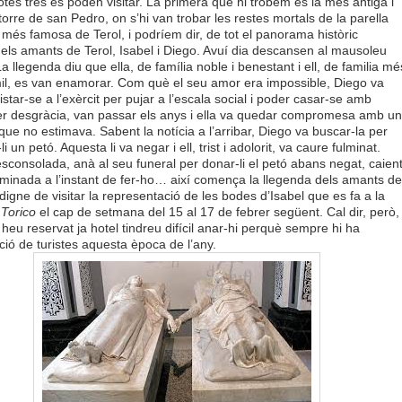
 Totes tres es poden visitar. La primera que hi trobem és la més antiga i
 torre de san Pedro, on s’hi van trobar les restes mortals de la parella
més famosa de Terol, i podríem dir, de tot el panorama històric
 els amants de Terol, Isabel i Diego. Avuí dia descansen al mausoleu
a llegenda diu que ella, de família noble i benestant i ell, de familia mé
il, es van enamorar. Com què el seu amor era impossible, Diego va
listar-se a l’exèrcit per pujar a l’escala social i poder casar-se amb
er desgràcia, van passar els anys i ella va quedar compromesa amb un
 que no estimava. Sabent la notícia a l’arribar, Diego va buscar-la per
 un petó. Aquesta li va negar i ell, trist i adolorit, va caure fulminat.
esconsolada, anà al seu funeral per donar-li el petó abans negat, caien
minada a l’instant de fer-ho… així comença la llegenda dels amants de
 digne de visitar la representació de les bodes d’Isabel que es fa a la
 Torico
el cap de setmana del 15 al 17 de febrer següent. Cal dir, però,
 heu reservat ja hotel tindreu difícil anar-hi perquè sempre hi ha
ció de turistes aquesta època de l’any.