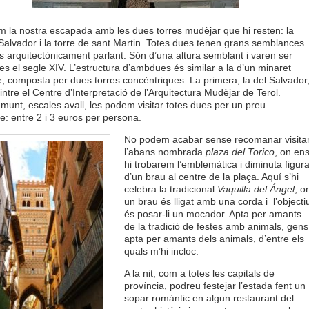
 la nostra escapada amb les dues torres mudèjar que hi resten: la
 Salvador i la torre de sant Martin. Totes dues tenen grans semblances
es arquitectònicament parlant. Són d’una altura semblant i varen ser
es el segle XIV.
L’estructura d’ambdues és similar a la d’un minaret
 composta per dues torres concèntriques. La primera, la del Salvador
intre el
Centre d’Interpretació de l’Arquitectura Mudèjar de Terol.
munt, escales avall, les podem visitar totes dues per un preu
e: entre 2 i 3 euros per persona.
No podem acabar sense recomanar visita
l’abans nombrada
plaza del Torico
, on en
hi trobarem l’emblemàtica i diminuta figur
d’un brau al centre de la plaça. Aquí s’hi
celebra la tradicional
Vaquilla del Ángel
, o
un brau és lligat amb una corda i l’objecti
és posar-li un mocador. Apta per amants
de la tradició de festes amb animals, gens
apta per amants dels animals, d’entre els
quals m’hi incloc.
A la nit, com a totes les capitals de
província, podreu festejar l’estada fent un
sopar romàntic en algun restaurant del