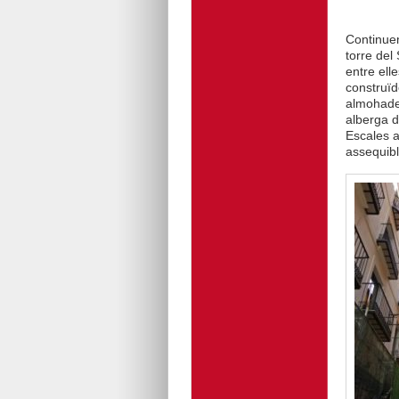
Continuem
torre del
entre ell
construïd
almohade,
alberga d
Escales a
assequibl