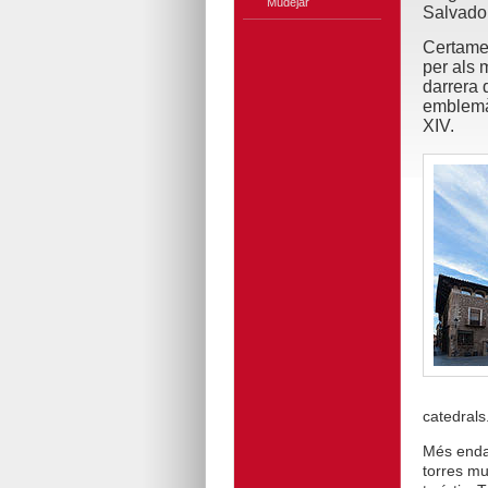
Mudèjar
Salvador
Certamen
per als 
darrera 
emblemàt
XIV.
catedrals
Més endav
torres mu