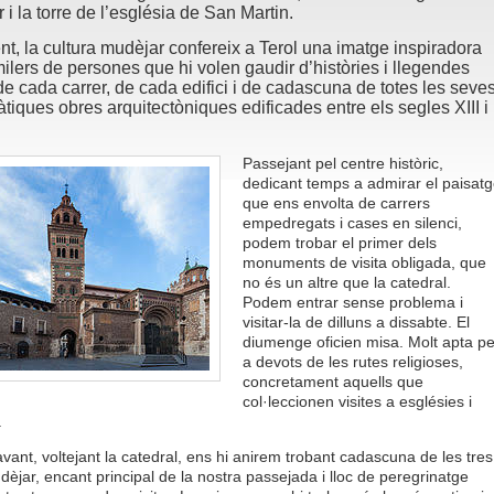
 i la torre de l’església de San Martin.
t, la cultura mudèjar confereix a Terol una imatge inspiradora
milers de persones que hi volen gaudir d’històries i llegendes
de cada carrer, de cada edifici i de cadascuna de totes les seve
iques obres arquitectòniques edificades entre els segles XIII i
Passejant pel centre històric,
dedicant temps a admirar el paisatg
que ens envolta de carrers
empedregats i cases en silenci,
podem trobar el primer dels
monuments de visita obligada, que
no és un altre que la catedral.
Podem entrar sense problema i
visitar-la de dilluns a dissabte. El
diumenge oficien misa. Molt apta pe
a devots de les rutes religioses,
concretament aquells que
col·leccionen visites a esglésies i
.
ant, voltejant la catedral, ens hi anirem trobant cadascuna de les tres
dèjar, encant principal de la nostra passejada i lloc de peregrinatge