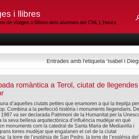
es i llibres
 de viatges o llibres dels alumnes del CNL L'Heura
Entrades amb l'etiqueta ‘Isabel i Dieg
ada romàntica a Terol, ciutat de llegendes
r
 una d’aquelles ciutats petites que enamoren a qui la trepitja per
op. Combina a la perfecció història i monuments llegendaris. D
ny 1987 va ser declarada Patrimoni de la Humanitat per la Unesc
a la seva bellesa arquitectònica d’influència mudèjar en què
n monuments com la catedral de Santa Maria de Mediavilla i
 grans torres mudèjar que engalanen el cel de la ciutat
a: la torre de l’església de San Pedro, la torre de l’església del