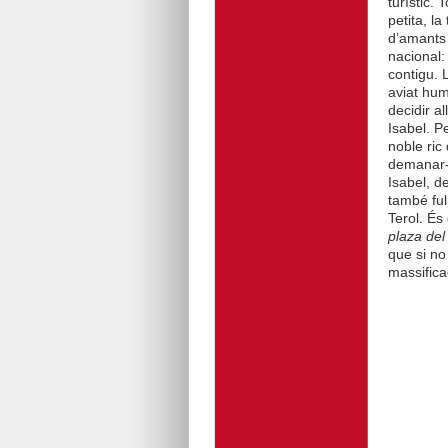
turístic.
petita, la
d’amants 
nacional:
contigu. L
aviat hum
decidir al
Isabel. P
noble ric
demanar-li
Isabel, d
també ful
Terol. És
plaza del
que si no
massifica