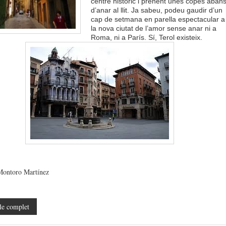
centre històric i prenent unes copes aban
d’anar al llit. Ja sabeu, podeu gaudir d’un
cap de setmana en parella espectacular a
la nova ciutat de l’amor sense anar ni a
Roma, ni a París. Sí, Terol existeix.
Montoro Martínez
le complet