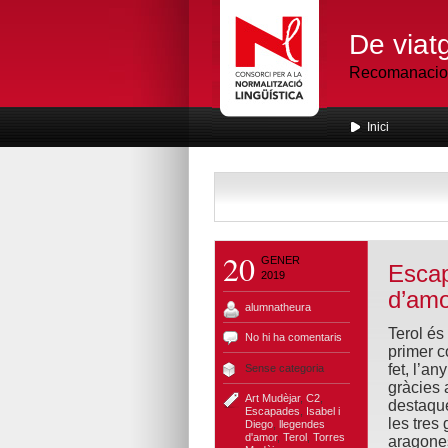
De viatg
Recomanacions
Inici
20
GENER
Escap
2019
d’amo
alumnatheura
Terol és
No hi ha comentaris
primer c
fet, l’a
Sense categoria
gràcies 
Art Mudèjar
,
C2
,
destaque
Escapades
,
Isabel i
les tres
Diego
,
llegendes
d'amor
,
Terol
,
Torres
aragones