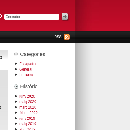
RSS
Categories
o’
Escapades
General
Lectures
Històric
juny 2020
e
maig 2020
o
març 2020
febrer 2020
juny 2019
maig 2019
abril 2019