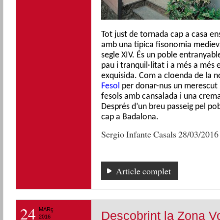
Tot just de tornada cap a casa en
amb una típica fisonomia medieva
segle XIV. És un poble entranyabl
pau i tranquil·litat i a més a més
exquisida. Com a cloenda de la n
Fesol
per donar-nus un merescut
fesols amb cansalada i una crema
Després d’un breu passeig pel pob
cap a Badalona.
Sergio Infante Casals 28/03/2016
Article complet
24
MARç
Descobrint la Zona Vo
2016