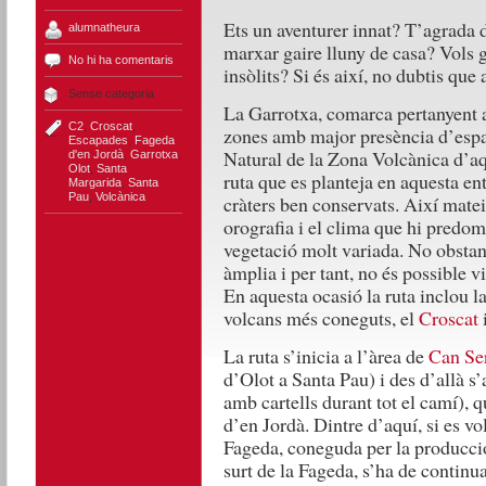
Ets un aventurer innat? T’agrada d
alumnatheura
marxar gaire lluny de casa? Vols g
No hi ha comentaris
insòlits? Si és així, no dubtis que 
Sense categoria
La Garrotxa, comarca pertanyent a
C2
,
Croscat
,
zones amb major presència d’espai
Escapades
,
Fageda
Natural de la Zona Volcànica d’aq
d'en Jordà
,
Garrotxa
,
Olot
,
Santa
ruta que es planteja en aquesta e
Margarida
,
Santa
Pau
,
Volcànica
cràters ben conservats. Així matei
orografia i el clima que hi predo
vegetació molt variada. No obstant
àmplia i per tant, no és possible v
En aquesta ocasió la ruta inclou la
volcans més coneguts, el
Croscat
i
La ruta s’inicia a l’àrea de
Can Se
d’Olot a Santa Pau) i des d’allà s’
amb cartells durant tot el camí), 
d’en Jordà. Dintre d’aquí, si es vol
Fageda, coneguda per la producció 
surt de la Fageda, s’ha de continu