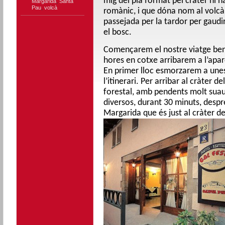
mig del pla format pel cràter hi h
Margarida
,
Santa
Pau
,
volcà
romànic, i que dóna nom al volcà
passejada per la tardor per gaudi
el bosc.
Començarem el nostre viatge ben 
hores en cotxe arribarem a l’apa
En primer lloc esmorzarem a unes 
l’itinerari. Per arribar al cràter 
forestal, amb pendents molt suaus
diversos, durant 30 minuts, despr
Margarida que és just al cràter de