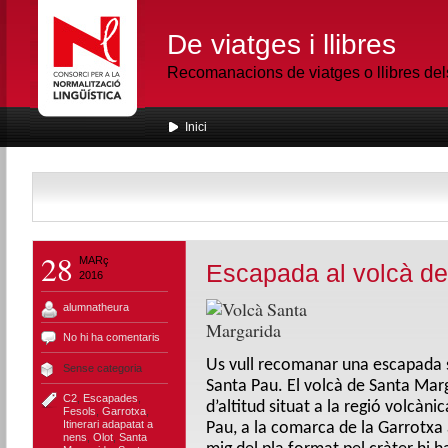
De viatges i llibres
Recomanacions de viatges o llibres de
Inici
28
MARç
Escapada al volcà de
2016
alumnatheura
No hi ha comentaris
Us vull recomanar una escapada s
Sense categoria
Santa Pau. El volcà de Santa Mar
C2
,
Escapades
,
d’altitud situat a la regió volcàni
Fesols
,
Garrotxa
,
Itinerari adapatat a
Pau, a la comarca de la Garrotxa
nens
,
Olot
,
Santa