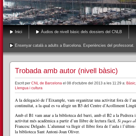
Inici
Àudios de nivell bàsic dels dossiers del CNLB
Ensenyar català a adults a Barcelona. Experiències del professorat.
Trobada amb autor (nivell bàsic)
Escrit per
CNL de Barcelona
el 08 d'octubre del 2013 a les 11:29 a:
Bàsic
Llengua i cultura
A la delegació de l’Eixample, vam organitzar una activitat fora de l’
continuïtat, a la qual es va afegir un B3 del Centre d’Acolliment Lingü
Amb el B1 vam anar a la biblioteca del barri, amb el B2 a la Pedrera 
activitat més acadèmica a partir d’un llibre de lectura fàcil,
Si puges a
Francesc Delgado. L’alumnat va llegir el llibre fora de l’aula i l’últi
la biblioteca Sant Antoni-Joan Oliver.