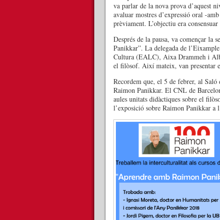
va parlar de la nova prova d’aquest niv
avaluar mostres d’expressió oral -amb
prèviament. L’objectiu era consensuar 
Després de la pausa, va començar la s
Panikkar”. La delegada de l’Eixample,
Cultura (EALC), Aixa Drammeh i Alba T
el filòsof. Així mateix, van presentar
Recordem que, el 5 de febrer, al Saló
Raimon Panikkar. El CNL de Barcelona s
aules unitats didàctiques sobre el fil
l’exposició sobre Raimon Panikkar a 