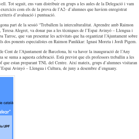
ell. Tot seguit, ens vam distribuir en grups a les aules de la Delegació i vam
 exercicis com els de la prova de l’A2- d’alumnes que havíem enregistrat
criteris d’avaluació i puntuació.
egona part de la sessió “Treballem la interculturalitat. Aprendre amb Raimon
 Teresa Alegret, va donar pas a les tècniques de l’Espai Avinyó – Llengua i
arroc, que van presentar les activitats que ha organtizat l’Ajuntament sobre
 els dos ponents especialistes en Raimon Panikkar: Ignasi Moreta i Jordi Pigem.
 de Cent de l’Ajuntament de Barcelona, hi va haver la inauguració de l’Any
e suma a aquesta celebració. Està previst que els professors treballin a les
òsof que estan preparant TNL del Centre. Així mateix, grups d’alumnes visitaran
l’Espai Avinyó – Llengua i Cultura, de juny a desembre d’enguany.