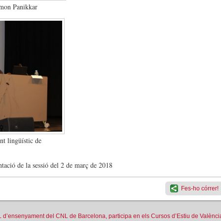
imon Panikkar
t lingüístic de
ntació de la sessió del 2 de març de 2018
Fes-ho córrer!
L d’ensenyament del CNL de Barcelona, participa en els Cursos d’Estiu de Valènci