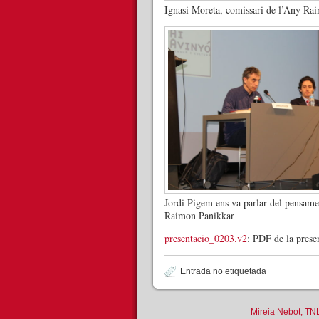
Ignasi Moreta, comissari de l’Any Ra
Jordi Pigem ens va parlar del pensamen
Raimon Panikkar
presentacio_0203.v2
: PDF de la prese
Entrada no etiquetada
Mireia Nebot, TN