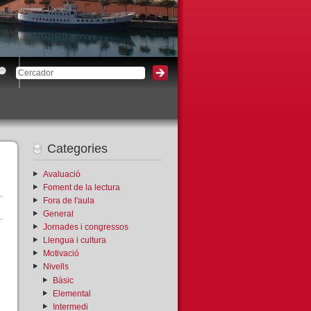
3
Categories
Avaluació
Foment de la lectura
Fora de l'aula
General
Jornades i congressos
Llengua i cultura
Motivació
Nivells
Bàsic
Elemental
Intermedi