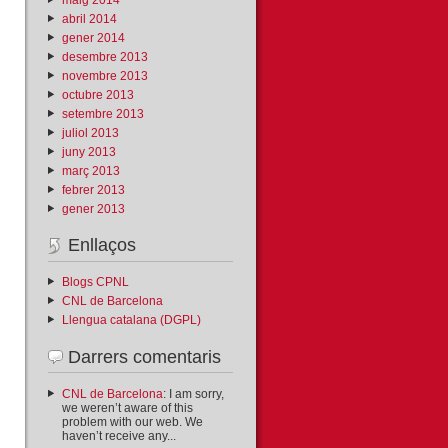
abril 2014
gener 2014
desembre 2013
novembre 2013
octubre 2013
setembre 2013
juliol 2013
juny 2013
març 2013
febrer 2013
gener 2013
Enllaços
Blogs CPNL
CNL de Barcelona
Llengua catalana (DGPL)
Darrers comentaris
CNL de Barcelona
: I am sorry,
we weren’t aware of this
problem with our web. We
haven’t receive any...