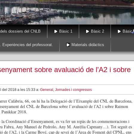
 dels dossiers del CNLB
Bàsic 1
Bàsic 2
Bàsic 
. Experiències del professorat.
Materials didàctics
enyament sobre avaluació de l’A2 i sobre
il del 2018 a les 15:33 a:
General
,
Jornades i congressos
carrer Calàbria, 66, on hi ha la Delegació de l’Eixample del CNL de Barcelona,
nsenyament del CNL de Barcelona sobre l’avaluació de l’A2 i sobre Raimon
 Panikkar 2018.
de la Coordinació d’Ensenyament, es va fer un repàs de les commemoracions i
eu Fabra, Any Manuel de Pedrolo, Any M. Aurèlia Capmany…). Tot seguit es
ació de l’A2, i la Carme Bové, cap de sevei de l’Àrea de Foment del CPNL, ens