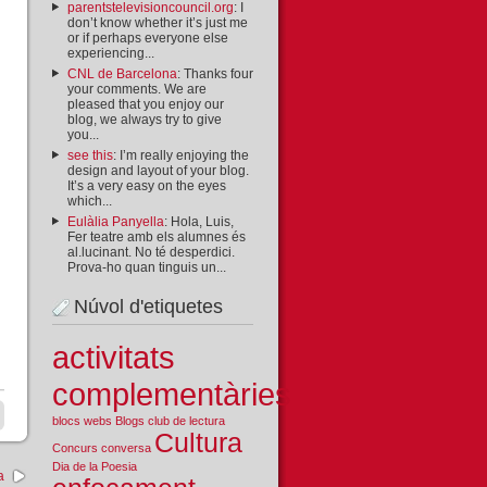
parentstelevisioncouncil.org
: I
don’t know whether it’s just me
or if perhaps everyone else
experiencing...
CNL de Barcelona
: Thanks four
your comments. We are
pleased that you enjoy our
blog, we always try to give
you...
see this
: I’m really enjoying the
design and layout of your blog.
It’s a very easy on the eyes
which...
Eulàlia Panyella
: Hola, Luis,
Fer teatre amb els alumnes és
al.lucinant. No té desperdici.
Prova-ho quan tinguis un...
Núvol d'etiquetes
activitats
complementàries
blocs webs
Blogs
club de lectura
Cultura
Concurs
conversa
Dia de la Poesia
a