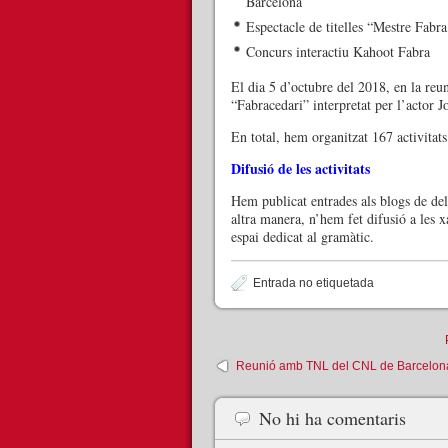
Barcelona
Espectacle de titelles “Mestre Fabra
Concurs interactiu Kahoot Fabra
El dia 5 d’octubre del 2018, en la r
“Fabracedari” interpretat per l’actor J
En total, hem organitzat 167 activitat
Difusió de les activitats
Hem publicat entrades als blogs de del
altra manera, n’hem fet difusió a les
espai dedicat al gramàtic.
Entrada no etiquetada
Reunió amb TNL del CNL de Barcelona
No hi ha comentaris