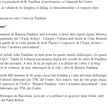
a i el pensament de R. Panikkar al professorat i a l’alumnat del Centre
al voltant de les llengües, el diàleg, la interculturalitat i el respecte entre
neixent la vida i l’obra de Panikkar
ona?
nsament de Raimon Panikkar amb xerrades a càrrec dels experts Ignasi Moreta i
organitzades per l’Espai Avinyó – Llengua i Cultura amb motiu de l’Any Raimon
 gaudit de la visita guiada de Jordi Pigem a l’exposició de l’Espai Avinyó –
iure l’aventura intercultural”.
l treball sobre Panikkar on hem posat les quatre unitats didàctiques i les quatr
l’EALC. També hi trobareu una pissarra digital per recollir les idees de Panikkar
ital del pensador. A més, hi ha un espai per a la difusió de l’obra. I al blog
rts
hi trobareu, de nou, informació de la vida i obra de Raimon Panikkar
irebé 800 alumnes de 40 grups classe han treballat a l’aula activitats didàctique
 el filòsof elaborades per TNL del Centre. Així mateix, més de vint grups classe,
l’exposició de l’EALC “Raimon Panikkar: viure l’aventura intercultural” i han
 elaborades per TNL del Centre.
lioteques de Barcelona, actes per a la població en general i hem visitat, amb
r del Palau Robert.