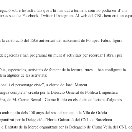
egació sobre les activitats que s’hi han dut a terme i, com no podia ser d’una
 xarxes socials: Facebook, Twitter i Instagram. Al web del CNL hem crat un espa
la celebració del 150è aniversari del naixement de Pompeu Fabra, figura
s delegacions s’han programat un munt d’activitats per recordar Fabra i per
ínia, espectacles, activitats de foment de la lectura, rutes… han configurat la
em algunes de les activitats:
onal i el personatge cívic”, a càrrec de Jordi Manent
ngua completa” creada per la Direcció General de Política Lingüística
bra
, de M. Carme Bernal i Carme Rubio en els clubs de lectura d’algunes
 amb motiu dels 150 anys del seu naixement a la Vila de Gràcia
rgantizat per la Delegació d’Horta-Guinardó del CNL de Barcelona
ra d’Entitats de la Mercè organitzats per la Delegació de Ciutat Vella del CNL d