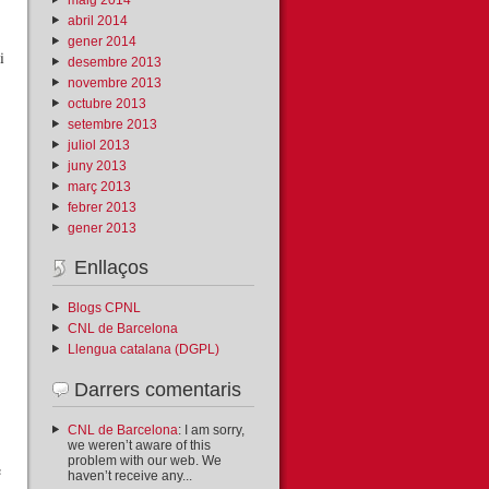
abril 2014
gener 2014
i
desembre 2013
novembre 2013
octubre 2013
setembre 2013
juliol 2013
juny 2013
març 2013
febrer 2013
gener 2013
Enllaços
Blogs CPNL
CNL de Barcelona
Llengua catalana (DGPL)
Darrers comentaris
CNL de Barcelona
: I am sorry,
we weren’t aware of this
problem with our web. We
e
haven’t receive any...