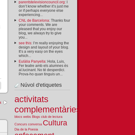
parentstelevisioncouncil.org
: I
don’t know whether it’s just me
or if perhaps everyone else
experiencing...
CNL de Barcelona
: Thanks four
your comments. We are
g
pleased that you enjoy our
blog, we always try to give
you...
see this
: I’m really enjoying the
design and layout of your blog.
It’s a very easy on the eyes
which...
Eulàlia Panyella
: Hola, Luis,
Fer teatre amb els alumnes és
al.lucinant. No té desperdici.
Prova-ho quan tinguis un...
Núvol d'etiquetes
activitats
a
complementàries
blocs webs
Blogs
club de lectura
Cultura
Concurs
conversa
Dia de la Poesia