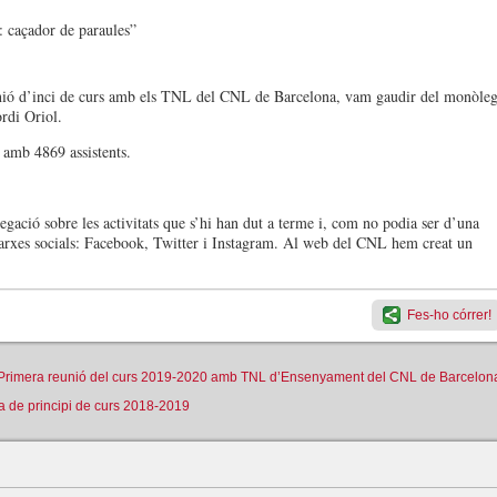
: caçador de paraules”
eunió d’inci de curs amb els TNL del CNL de Barcelona, vam gaudir del monòle
ordi Oriol.
s amb 4869 assistents.
egació sobre les activitats que s’hi han dut a terme i, com no podia ser d’una
 xarxes socials: Facebook, Twitter i Instagram. Al web del CNL hem creat un
Fes-ho córrer!
Primera reunió del curs 2019-2020 amb TNL d’Ensenyament del CNL de Barcelon
 de principi de curs 2018-2019