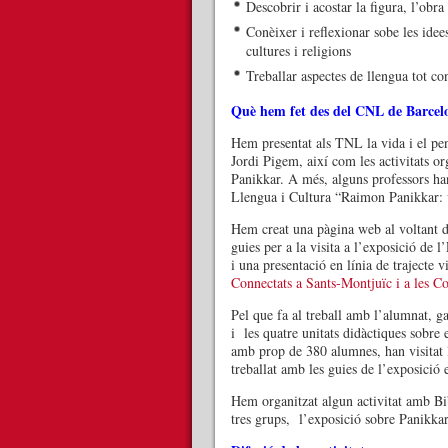
Descobrir i acostar la figura, l’obr
Conèixer i reflexionar sobe les idees 
cultures i religions
Treballar aspectes de llengua tot co
Què hem fet des del CNL de Barcel
Hem presentat als TNL la vida i el pe
Jordi Pigem, així com les activitats 
Panikkar. A més, alguns professors han
Llengua i Cultura “Raimon Panikkar: v
Hem creat una pàgina web al voltant de
guies per a la visita a l’exposició de 
i una presentació en línia de trajecte v
Connectats a Sants-Montjuïc i a les Co
Pel que fa al treball amb l’alumnat, ga
i les quatre unitats didàctiques sobre
amb prop de 380 alumnes, han visitat 
treballat amb les guies de l’exposició
Hem organitzat algun activitat amb Bib
tres grups, l’exposició sobre Panikka