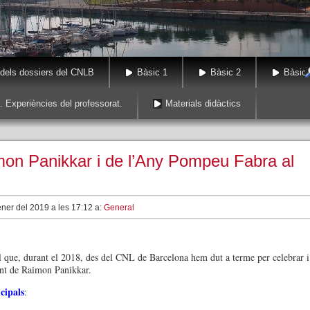
 dels dossiers del CNLB
Bàsic 1
Bàsic 2
Bàsic 
. Experiències del professorat.
Materials didàctics
mon Panikkar i de l’Any Pompeu Fabra al
ner del 2019 a les 17:12 a:
General
l que, durant el 2018, des del CNL de Barcelona hem dut a terme per celebrar i
nt de Raimon Panikkar.
cipals
: