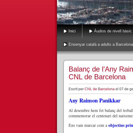
Inici
Àudios de nivell bàsic
Ensenyar català a adults a Barcelona
Balanç de l’Any Rai
CNL de Barcelona
Escrit per
CNL de Barcelona
el 07 de ge
Any Raimon Panikkar
Al desembre hem fet balanç del trebal
commemorar el centenari del naixeme
objectius prin
Ens vam marcar com a