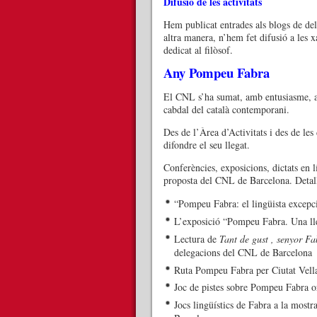
Difusió de les activitats
Hem publicat entrades als blogs de del
altra manera, n’hem fet difusió a les
dedicat al filòsof.
Any Pompeu Fabra
El CNL s’ha sumat, amb entusiasme, a 
cabdal del català contemporani.
Des de l’Àrea d’Activitats i des de le
difondre el seu llegat.
Conferències, exposicions, dictats en l
proposta del CNL de Barcelona. Detall
“Pompeu Fabra: el lingüista excepci
L’exposició “Pompeu Fabra. Una lle
Lectura de
Tant de gust , senyor Fa
delegacions del CNL de Barcelona
Ruta Pompeu Fabra per Ciutat Vella
Joc de pistes sobre Pompeu Fabra o
Jocs lingüístics de Fabra a la most