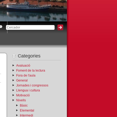
3
Categories
Avaluació
Foment de la lectura
Fora de l'aula
General
Jornades i congressos
Llengua i cultura
Motivació
Nivells
Bàsic
Elemental
Intermedi