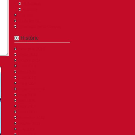
Suficiència
Superior
Tasques
Ús de les TIC
Voluntariat per la Llengua
Històric
desembre 2019
gener 2019
octubre 2018
juliol 2018
abril 2018
juliol 2017
maig 2017
desembre 2016
maig 2016
abril 2016
març 2016
febrer 2016
desembre 2015
octubre 2015
juny 2014
maig 2014