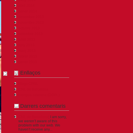
abril 2014
gener 2014
desembre 2013
novembre 2013
octubre 2013
setembre 2013
juliol 2013
juny 2013
març 2013
febrer 2013
gener 2013
Enllaços
Blogs CPNL
CNL de Barcelona
Llengua catalana (DGPL)
Darrers comentaris
CNL de Barcelona
: I am sorry,
we weren’t aware of this
problem with our web. We
haven’t receive any...