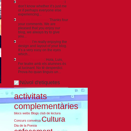
parentstelevisioncouncil.org
: I
don’t know whether it’s just me
or if perhaps everyone else
experiencing...
CNL de Barcelona
: Thanks four
your comments. We are
pleased that you enjoy our
blog, we always try to give
you...
see this
: I’m really enjoying the
design and layout of your blog.
It’s a very easy on the eyes
which...
Eulàlia Panyella
: Hola, Luis,
Fer teatre amb els alumnes és
al.lucinant. No té desperdici.
Prova-ho quan tinguis un...
Núvol d'etiquetes
activitats
complementàries
blocs webs
Blogs
club de lectura
Cultura
Concurs
conversa
Dia de la Poesia