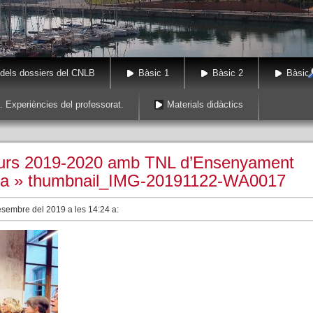
 dels dossiers del CNLB
Bàsic 1
Bàsic 2
Bàsic 
. Experiències del professorat.
Materials didàctics
 curs 2019-2020 amb TNL d’Ensenyament
na
» thumbnail_IMG-20191122-WA0017
esembre del 2019 a les 14:24 a: