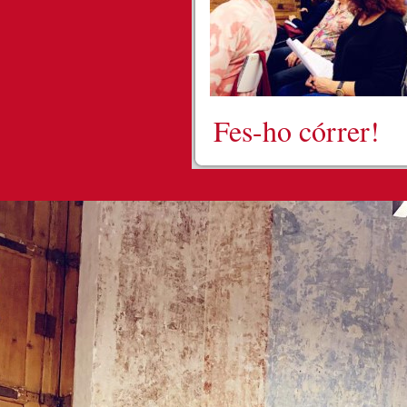
Fes-ho córrer!