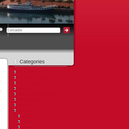
3
Categories
Avaluació
Foment de la lectura
Fora de l'aula
General
Jornades i congressos
Llengua i cultura
Motivació
Nivells
Bàsic
Elemental
Intermedi