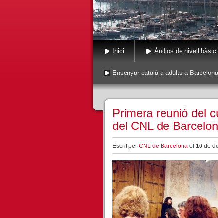
Inici
Àudios de nivell bàsic
Ensenyar català a adults a Barcelona
Primera reunió del
del CNL de Barcelo
Escrit per
CNL de Barcelona
el 10 de d