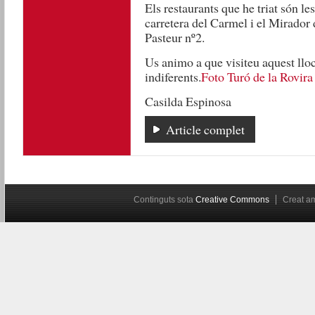
Els restaurants que he triat són le
carretera del Carmel i el Mirador 
Pasteur nº2.
Us animo a que visiteu aquest llo
indiferents.
Foto Turó de la Rovira
Casilda Espinosa
Article complet
Continguts sota
Creative Commons
Creat 