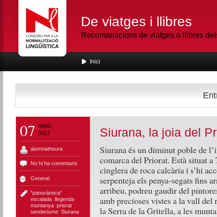
De viatges i llibres
Recomanacions de viatges o llibres de
Inici
Ent
07
MAIG
Siurana, la joia del Pr
2017
Siurana és un diminut poble de l’in
alumnatheura
comarca del Priorat. Està situat a
No hi ha comentaris
cinglera de roca calcària i s’hi ac
serpenteja els penya-segats fins a
General
arribeu, podreu gaudir del pintore
"panoràmica"
,
amb precioses vistes a la vall del 
escalada
,
llegenda
,
muntanya
,
priorat
,
la Serra de la Gritella, a les munt
senderisme
,
Siurana