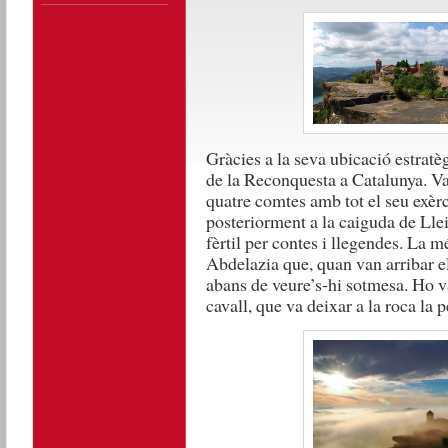
Gràcies a la seva ubicació estratèg
de la Reconquesta a Catalunya. Va 
quatre comtes amb tot el seu exèrc
posteriorment a la caiguda de Lleid
fèrtil per contes i llegendes. La m
Abdelazia que, quan van arribar els
abans de veure’s-hi sotmesa. Ho va
cavall, que va deixar a la roca la 