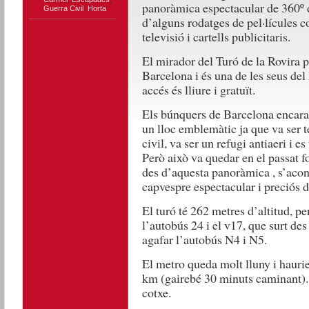
panoràmica espectacular de 360º d
Guerra Civil
,
Horta
d’alguns rodatges de pel·lícules 
televisió i cartells publicitaris.
El mirador del Turó de la Rovira p
Barcelona i és una de les seus del
accés és lliure i gratuït.
Els búnquers de Barcelona encara 
un lloc emblemàtic ja que va ser te
civil, va ser un refugi antiaeri i e
Però això va quedar en el passat f
des d’aquesta panoràmica , s’acon
capvespre espectacular i preciós de
El turó té 262 metres d’altitud, per
l’autobús 24 i el v17, que surt des
agafar l’autobús N4 i N5.
El metro queda molt lluny i haur
km (gairebé 30 minuts caminant). 
cotxe.