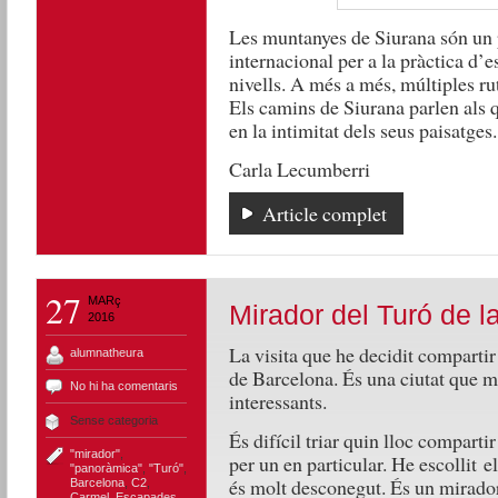
Les muntanyes de Siurana són un p
internacional per a la pràctica d’e
nivells. A més a més, múltiples ru
Els camins de Siurana parlen als 
en la intimitat dels seus paisatges
Carla Lecumberri
Article complet
27
MARç
Mirador del Turó de l
2016
La visita que he decidit compartir 
alumnatheura
de Barcelona. És una ciutat que m’
No hi ha comentaris
interessants.
Sense categoria
És difícil triar quin lloc compartir
"mirador"
,
per un en particular. He escollit e
"panoràmica"
,
"Turó"
,
és molt desconegut. És un mirador
Barcelona
,
C2
,
Carmel
,
Escapades
,