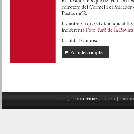
Els restaurants que he triat són le
carretera del Carmel i el Mirador 
Pasteur nº2.
Us animo a que visiteu aquest llo
indiferents.
Foto Turó de la Rovira
Casilda Espinosa
Article complet
Continguts sota
Creative Commons
Creat 