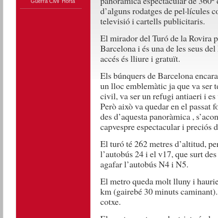
panoràmica espectacular de 360º d
Guerra Civil
,
Horta
d’alguns rodatges de pel·lícules 
televisió i cartells publicitaris.
El mirador del Turó de la Rovira p
Barcelona i és una de les seus del
accés és lliure i gratuït.
Els búnquers de Barcelona encara 
un lloc emblemàtic ja que va ser te
civil, va ser un refugi antiaeri i e
Però això va quedar en el passat f
des d’aquesta panoràmica , s’acon
capvespre espectacular i preciós de
El turó té 262 metres d’altitud, per
l’autobús 24 i el v17, que surt des
agafar l’autobús N4 i N5.
El metro queda molt lluny i haur
km (gairebé 30 minuts caminant). 
cotxe.