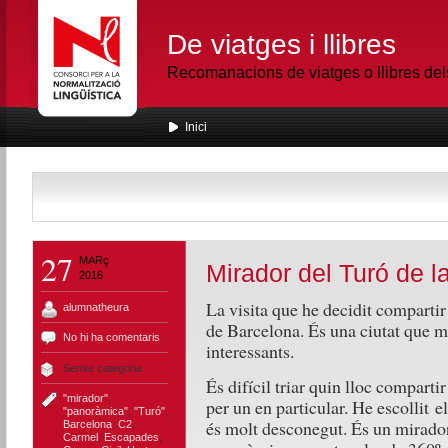
De viatges i llibres
Recomanacions de viatges o llibres de
Inici
27
MARç
Mirador del Turó de l
2016
La visita que he decidit compartir 
alumnatheura
de Barcelona. És una ciutat que m’
No hi ha comentaris
interessants.
Sense categoria
És difícil triar quin lloc compartir
"mirador"
,
per un en particular. He escollit e
"panoràmica"
,
"Turó"
,
és molt desconegut. És un mirador
Barcelona
,
C2
,
Carmel
,
Escapades
,