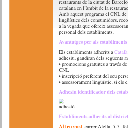
restaurants de la ciutat de Barcel
catalana en l’àmbit de la restaurac
Amb aquest programa el CNL de B
lingüístics dels consumidors, recol
a la vegada que ofereix assessoram
personal dels establiments.
Avantatges per als establiments 
Els establiments adherits a
Català 
adhesiu, gaudiran dels següents a
• promocions gratuïtes a través de 
CNL
• inscripció preferent del seu pers
• assessorament lingüístic, si els c
Adhesiu identificador dels estab
Establiments adherits al distric
Al teu gust
, carrer Alella, 5-7. 