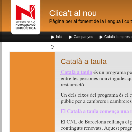
Clica’t al nou
Pàgina per al foment de la llengua i cul
Inici
Campanyes
Català i empresa
Segona visita dels alumnes de Nou Barris al me
Català a taula
Català a taula
és un programa per
entre les persones nouvingudes que
restauració.
Un dels eixos del programa és el cu
públic per a cambrers i cambreres
El Català a taula comença una 
El CNL de Barcelona rellança el
continguts renovats. Aquest progra