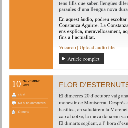
tens fills que saben llengües dife
paraules d’una llengua nova dura
En aquest àudio, podreu escoltar e
Constanza Aguirre. La Constanza
ens explica, meravellosament, aqu
fins a l’actualitat.
Vocaroo | Upload audio file
Article complet
10
NOVEMBRE
FLOR D’ESTERNUT
2021
El dimecres 20 d’octubre vaig ana
clicat
monestir de Montserrat. Després d
No hi ha comentaris
basílica, on saludàrem la Moreneta
General
cap al cotxe, la meva dona em va 
El dimarts següent, a l’ hora d’es