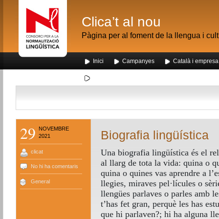
Clica’t al nou
Pàgina per al foment de la llengua i cul
Inici
Campanyes
Català i empresa
Segona visita dels alumnes de Nou Barris al me
29
NOVEMBRE
Biografia lingüística
2021
Una biografia lingüística és el re
clicat
al llarg de tota la vida: quina o q
No hi ha comentaris
quina o quines vas aprendre a l’e
General
llegies, miraves pel·lícules o sèri
llengües parlaves o parles amb le
t’has fet gran, perquè les has es
que hi parlaven?; hi ha alguna ll